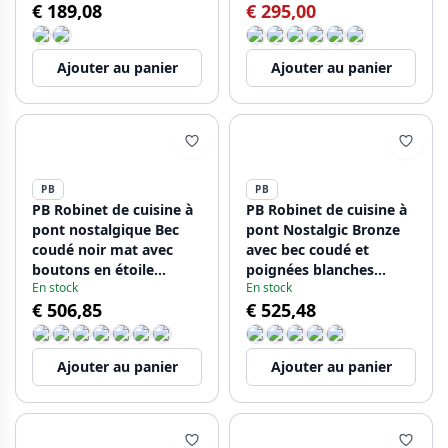
€ 189,08
€ 295,00
Ajouter au panier
Ajouter au panier
PB
PB
PB Robinet de cuisine à
PB Robinet de cuisine à
pont nostalgique Bec
pont Nostalgic Bronze
coudé noir mat avec
avec bec coudé et
boutons en étoile
poignées blanches
En stock
En stock
PBN.ZW.H.ST
PBN.BRO.H.WH
€ 506,85
€ 525,48
Ajouter au panier
Ajouter au panier