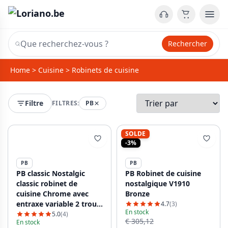
Rechercher
Home
>
Cuisine
>
Robinets de cuisine
Filtre
FILTRES:
PB
SOLDE
-3%
PB
PB
PB classic Nostalgic
PB Robinet de cuisine
classic robinet de
nostalgique V1910
cuisine Chrome avec
Bronze
entraxe variable 2 trous
4.7
(3)
En stock
18-25cm 1208954351
5.0
(4)
€ 305,12
En stock