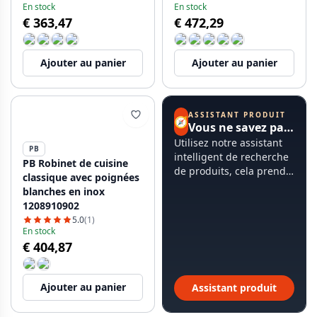
En stock
En stock
€ 363,47
€ 472,29
Ajouter au panier
Ajouter au panier
ASSISTANT PRODUIT
🧭
Vous ne savez pas par où commencer ?
Utilisez notre assistant
PB
intelligent de recherche
PB Robinet de cuisine
de produits, cela prend
classique avec poignées
moins de 60 secondes.
blanches en inox
1208910902
5.0
(1)
En stock
€ 404,87
Ajouter au panier
Assistant produit