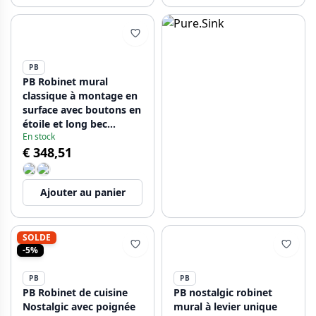
PB
PB Robinet mural
classique à montage en
surface avec boutons en
étoile et long bec
En stock
pivotant Chrome
€ 348,51
1208855442
Ajouter au panier
SOLDE
-5%
PB
PB
PB Robinet de cuisine
PB nostalgic robinet
Nostalgic avec poignée
mural à levier unique