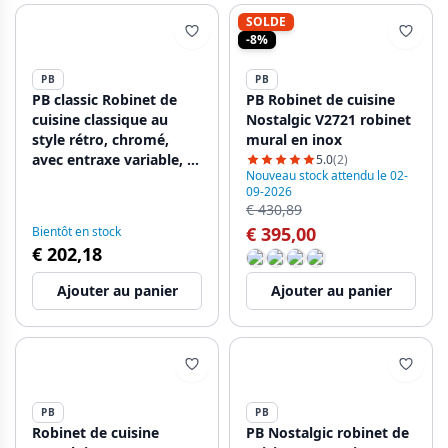
SOLDE
-8%
PB
PB
PB classic Robinet de
PB Robinet de cuisine
cuisine classique au
Nostalgic V2721 robinet
style rétro, chromé,
mural en inox
avec entraxe variable, 2
5.0
(2)
Nouveau stock attendu le 02-
trous, 18-25 cm,
09-2026
1208972853
€ 430,89
€ 395,00
Bientôt en stock
€ 202,18
Ajouter au panier
Ajouter au panier
PB
PB
Robinet de cuisine
PB Nostalgic robinet de