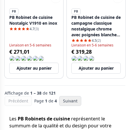
PB
PB
PB Robinet de cuisine
PB Robinet de cuisine de
Nostalgic V1910 en inox
campagne classique
nostalgique chrome
4.7
(3)
avec poignées blanches
1208953911
4.5
(2)
Livraison en 5-6 semaines
Livraison en 5-6 semaines
€ 271,01
€ 319,28
Ajouter au panier
Ajouter au panier
Affichage de
1 – 38
de
121
Précédent
Page
1
de
4
Suivant
Les
PB Robinets de cuisine
représentent le
summum de la qualité et du design pour votre