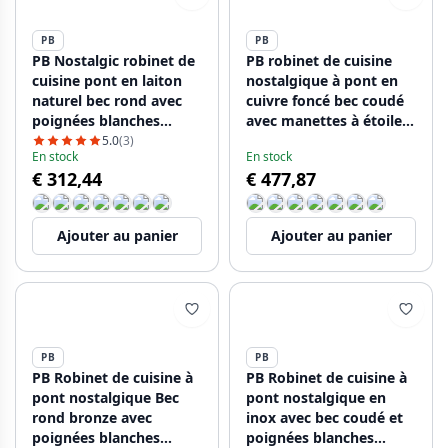
PB
PB
PB Nostalgic robinet de
PB robinet de cuisine
cuisine pont en laiton
nostalgique à pont en
naturel bec rond avec
cuivre foncé bec coudé
poignées blanches
avec manettes à étoile
PBN.MES.R.WH
1208954668
5.0
(3)
En stock
En stock
€ 312,44
€ 477,87
Ajouter au panier
Ajouter au panier
PB
PB
PB Robinet de cuisine à
PB Robinet de cuisine à
pont nostalgique Bec
pont nostalgique en
rond bronze avec
inox avec bec coudé et
poignées blanches
poignées blanches