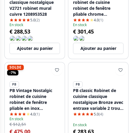
classique nostalgique
robinet de cuisine
V2721 robinet mural
robinet de fenêtre
cuivre 1208953528
pliable chrome
1208953755
5.0
(2)
4.0
(1)
En stock
En stock
€ 288,53
€ 301,45
Ajouter au panier
Ajouter au panier
SOLDE
-7%
PB
PB
PB Vintage Nostalgic
PB classic Robinet de
robinet de cuisine
cuisine classique
robinet de fenêtre
nostalgique Bronze avec
pliable en inox
entraxe variable 2 trous
1208953757
18-25cm 1208954352
4.0
(1)
5.0
(4)
En stock
€ 512,51
En stock
€ 475,00
€ 283,63