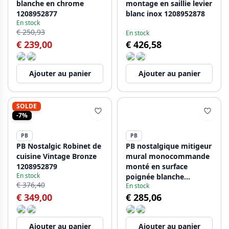
blanche en chrome
montage en saillie levier
1208952877
blanc inox 1208952878
En stock
€ 250,93
En stock
€ 239,00
€ 426,58
Ajouter au panier
Ajouter au panier
SOLDE
-7%
PB
PB
PB Nostalgic Robinet de
PB nostalgique mitigeur
cuisine Vintage Bronze
mural monocommande
1208952879
monté en surface
En stock
poignée blanche
€ 376,40
En stock
chrome
€ 349,00
€ 285,06
Ajouter au panier
Ajouter au panier