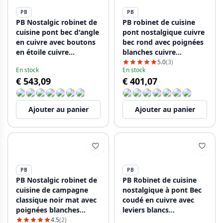
PB
PB
PB Nostalgic robinet de
PB robinet de cuisine
cuisine pont bec d'angle
pont nostalgique cuivre
en cuivre avec boutons
bec rond avec poignées
en étoile cuivre
blanches cuivre
PBN.KOP.H.ST
PBN.KOP.R.WH
5.0
(3)
En stock
En stock
€ 543,09
€ 401,07
Ajouter au panier
Ajouter au panier
PB
PB
PB Nostalgic robinet de
PB Robinet de cuisine
cuisine de campagne
nostalgique à pont Bec
classique noir mat avec
coudé en cuivre avec
poignées blanches
leviers blancs
1208953912
1208954674
4.5
(2)