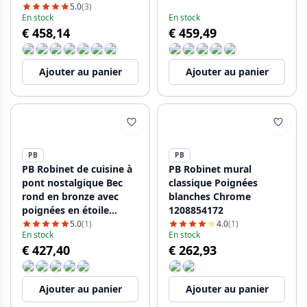
PBN.BRO.R.WH
PBN.RVS.H.WH
5.0
(3)
En stock
En stock
€ 458,14
€ 459,49
Ajouter au panier
Ajouter au panier
PB
PB
PB Robinet de cuisine à
PB Robinet mural
pont nostalgique Bec
classique Poignées
rond en bronze avec
blanches Chrome
poignées en étoile
1208854172
PBN.BRO.R.ST
5.0
(1)
4.0
(1)
En stock
En stock
€ 427,40
€ 262,93
Ajouter au panier
Ajouter au panier