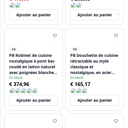
Ajouter au panier
Ajouter au panier
PB
PB
PB Robinet de cuisine
PB Douchette de cuisine
nostalgique à pont bec
rétractable au style
coudé en laiton naturel
classique et
avec poignées blanches
nostalgique, en acier
En stock
En stock
1208954672
inoxydable
€ 374,96
€ 165,17
Ajouter au panier
Ajouter au panier