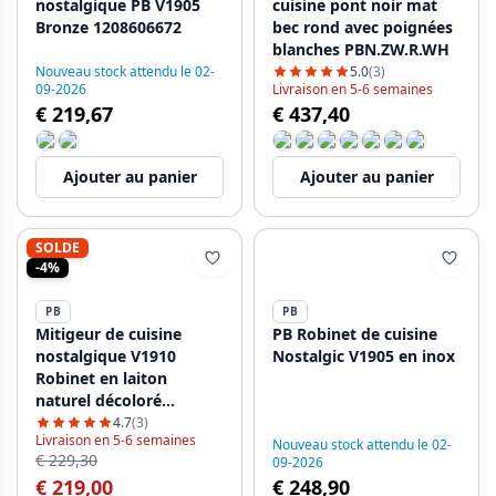
nostalgique PB V1905
cuisine pont noir mat
Bronze 1208606672
bec rond avec poignées
blanches PBN.ZW.R.WH
Nouveau stock attendu le 02-
5.0
(3)
09-2026
Livraison en 5-6 semaines
€ 219,67
€ 437,40
Ajouter au panier
Ajouter au panier
SOLDE
-4%
PB
PB
Mitigeur de cuisine
PB Robinet de cuisine
nostalgique V1910
Nostalgic V1905 en inox
Robinet en laiton
naturel décoloré
1208953525
4.7
(3)
Livraison en 5-6 semaines
Nouveau stock attendu le 02-
€ 229,30
09-2026
€ 219,00
€ 248,90