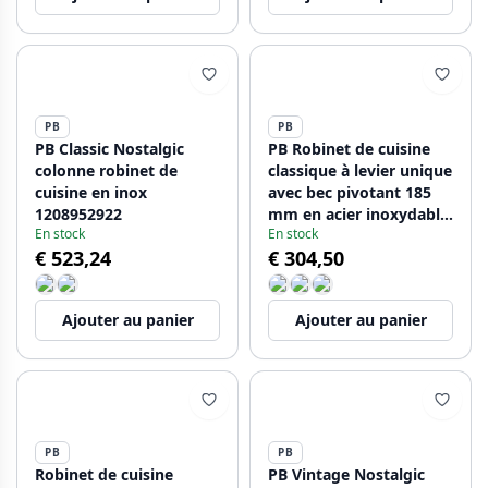
PB
PB
PB Classic Nostalgic
PB Robinet de cuisine
colonne robinet de
classique à levier unique
cuisine en inox
avec bec pivotant 185
1208952922
mm en acier inoxydable
En stock
En stock
1208953115
€ 523,24
€ 304,50
Ajouter au panier
Ajouter au panier
PB
PB
Robinet de cuisine
PB Vintage Nostalgic