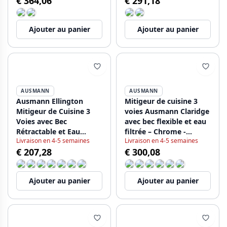
€ 364,06
€ 291,18
Ajouter au panier
Ajouter au panier
AUSMANN
AUSMANN
Ausmann Ellington
Mitigeur de cuisine 3
Mitigeur de Cuisine 3
voies Ausmann Claridge
Voies avec Bec
avec bec flexible et eau
Rétractable et Eau
filtrée – Chrome -
Livraison en 4-5 semaines
Livraison en 4-5 semaines
Filtrée – Acier
1208970091
€ 207,28
€ 300,08
Inoxydable - 1208970082
Ajouter au panier
Ajouter au panier