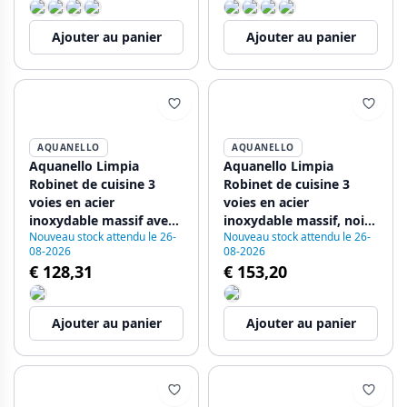
Ajouter au panier
Ajouter au panier
AQUANELLO
AQUANELLO
Aquanello Limpia
Aquanello Limpia
Robinet de cuisine 3
Robinet de cuisine 3
voies en acier
voies en acier
inoxydable massif avec
inoxydable massif, noir,
Nouveau stock attendu le 26-
Nouveau stock attendu le 26-
eau filtrée SS-1600-LP
avec eau filtrée BL-1600-
08-2026
08-2026
LP
€ 128,31
€ 153,20
Ajouter au panier
Ajouter au panier