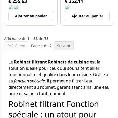
€ 255,63
€ 252,11
l'eau filtrée 1208971404
1208971406
Ajouter au panier
Ajouter au panier
Affichage de
1 – 38
de
75
Précédent
Page
1
de
2
Suivant
Le
Robinet filtrant Robinets de cuisine
est la
solution idéale pour ceux qui souhaitent allier
fonctionnalité et qualité dans leur cuisine. Grâce à
sa
fonction spéciale
, il permet de filtrer l'eau
directement au robinet, garantissant ainsi une eau
pure et saine à tout moment.
Robinet filtrant Fonction
spéciale : un atout pour