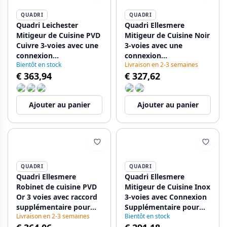
QUADRI
QUADRI
Quadri Leichester
Quadri Ellesmere
Mitigeur de Cuisine PVD
Mitigeur de Cuisine Noir
Cuivre 3-voies avec une
3-voies avec une
connexion
connexion
Bientôt en stock
Livraison en 2-3 semaines
supplémentaire pour
supplémentaire pour
€ 363,94
€ 327,62
l'eau filtrée 1208967670
l'eau filtrée 1208967780
Ajouter au panier
Ajouter au panier
QUADRI
QUADRI
Quadri Ellesmere
Quadri Ellesmere
Robinet de cuisine PVD
Mitigeur de Cuisine Inox
Or 3 voies avec raccord
3-voies avec Connexion
supplémentaire pour
Supplémentaire pour
Livraison en 2-3 semaines
Bientôt en stock
eau filtrée 1208967781
Eau Filtrée 1208967782