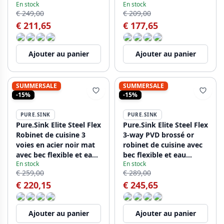
En stock
En stock
et eau filtrée PS8110-02
Filtrée PS8120-02
€ 249,00
€ 209,00
€ 211,65
€ 177,65
Ajouter au panier
Ajouter au panier
SUMMERSALE
SUMMERSALE
-15%
-15%
PURE.SINK
PURE.SINK
Pure.Sink Elite Steel Flex
Pure.Sink Elite Steel Flex
Robinet de cuisine 3
3-way PVD brossé or
voies en acier noir mat
robinet de cuisine avec
avec bec flexible et eau
bec flexible et eau
En stock
En stock
filtrée PS8110-10
filtrée PS8110-60
€ 259,00
€ 289,00
€ 220,15
€ 245,65
Ajouter au panier
Ajouter au panier