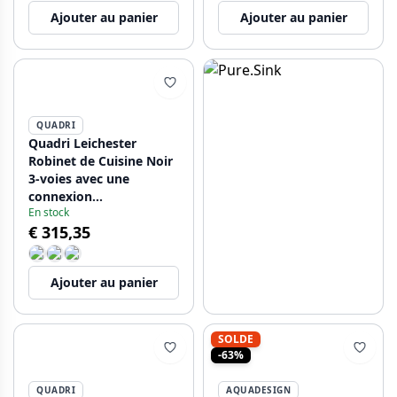
Ajouter au panier
Ajouter au panier
QUADRI
Quadri Leichester
Robinet de Cuisine Noir
3-voies avec une
connexion
En stock
supplémentaire pour
€ 315,35
l'eau filtrée 1208967671
Ajouter au panier
SOLDE
-63%
QUADRI
AQUADESIGN