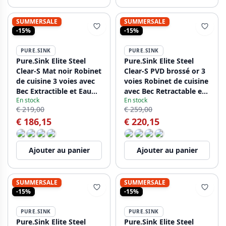
SUMMERSALE
SUMMERSALE
-15%
-15%
PURE.SINK
PURE.SINK
Pure.Sink Elite Steel
Pure.Sink Elite Steel
Clear-S Mat noir Robinet
Clear-S PVD brossé or 3
de cuisine 3 voies avec
voies Robinet de cuisine
Bec Extractible et Eau
avec Bec Retractable et
En stock
En stock
Filtrée PS8120-10
Eau Filtrée PS8120-60
€ 219,00
€ 259,00
€ 186,15
€ 220,15
Ajouter au panier
Ajouter au panier
SUMMERSALE
SUMMERSALE
-15%
-15%
PURE.SINK
PURE.SINK
Pure.Sink Elite Steel
Pure.Sink Elite Steel