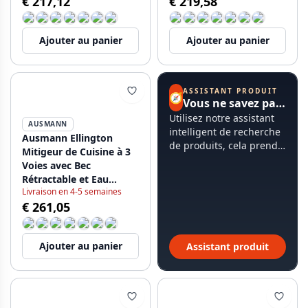
€ 217,12
€ 219,58
1208970497
Ajouter au panier
Ajouter au panier
ASSISTANT PRODUIT
🧭
Vous ne savez pas par où commencer ?
Utilisez notre assistant
AUSMANN
intelligent de recherche
Ausmann Ellington
de produits, cela prend
Mitigeur de Cuisine à 3
moins de 60 secondes.
Voies avec Bec
Rétractable et Eau
Livraison en 4-5 semaines
Filtrée – Or –
€ 261,05
1208970498
Ajouter au panier
Assistant produit