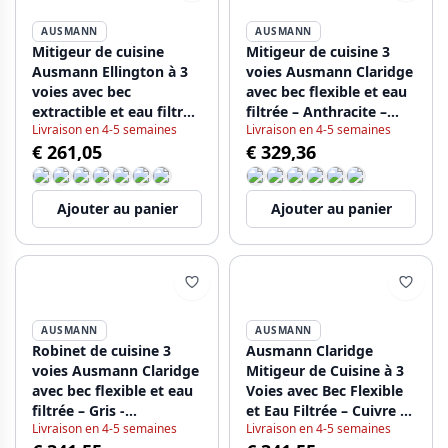
AUSMANN
AUSMANN
Mitigeur de cuisine
Mitigeur de cuisine 3
Ausmann Ellington à 3
voies Ausmann Claridge
voies avec bec
avec bec flexible et eau
extractible et eau filtrée
filtrée – Anthracite –
Livraison en 4-5 semaines
Livraison en 4-5 semaines
– Gun metal -
1208970500
€ 261,05
€ 329,36
1208970499
Ajouter au panier
Ajouter au panier
AUSMANN
AUSMANN
Robinet de cuisine 3
Ausmann Claridge
voies Ausmann Claridge
Mitigeur de Cuisine à 3
avec bec flexible et eau
Voies avec Bec Flexible
filtrée – Gris -
et Eau Filtrée – Cuivre -
Livraison en 4-5 semaines
Livraison en 4-5 semaines
1208970502
1208970503