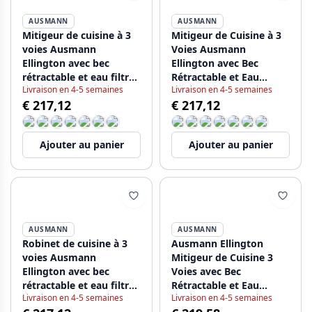
AUSMANN
AUSMANN
Mitigeur de cuisine à 3
Mitigeur de Cuisine à 3
voies Ausmann
Voies Ausmann
Ellington avec bec
Ellington avec Bec
rétractable et eau filtrée
Rétractable et Eau
Livraison en 4-5 semaines
Livraison en 4-5 semaines
– Gris – 1208970494
Filtrée – Anthracite -
€ 217,12
€ 217,12
1208970495
Ajouter au panier
Ajouter au panier
AUSMANN
AUSMANN
Robinet de cuisine à 3
Ausmann Ellington
voies Ausmann
Mitigeur de Cuisine 3
Ellington avec bec
Voies avec Bec
rétractable et eau filtrée
Rétractable et Eau
Livraison en 4-5 semaines
Livraison en 4-5 semaines
– Blanc - 1208970496
Filtrée – Noir -