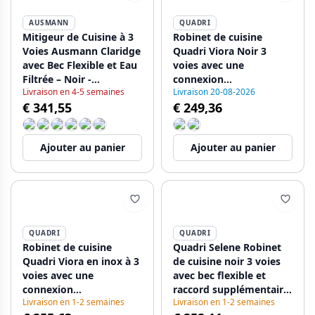
AUSMANN
QUADRI
Mitigeur de Cuisine à 3
Robinet de cuisine
Voies Ausmann Claridge
Quadri Viora Noir 3
avec Bec Flexible et Eau
voies avec une
Filtrée – Noir -
connexion
Livraison en 4-5 semaines
Livraison 20-08-2026
1208970506
supplémentaire pour
€ 341,55
€ 249,36
l'eau filtrée 1208971403
Ajouter au panier
Ajouter au panier
QUADRI
QUADRI
Robinet de cuisine
Quadri Selene Robinet
Quadri Viora en inox à 3
de cuisine noir 3 voies
voies avec une
avec bec flexible et
connexion
raccord supplémentaire
Livraison en 1-2 semaines
Livraison en 1-2 semaines
supplémentaire pour de
pour eau filtrée