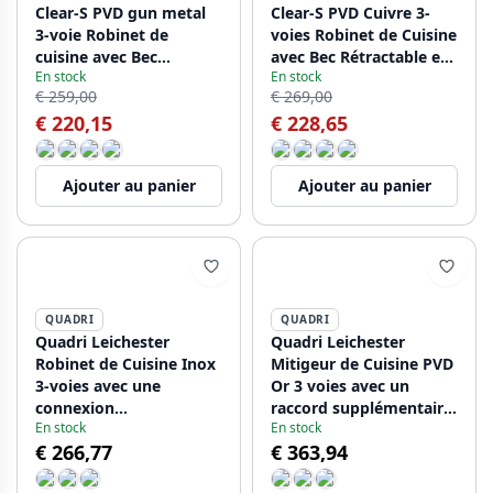
Clear-S PVD gun metal
Clear-S PVD Cuivre 3-
3-voie Robinet de
voies Robinet de Cuisine
cuisine avec Bec
avec Bec Rétractable et
En stock
En stock
Rétractable et Eau
Eau Filtrée PS8120-62
€ 259,00
€ 269,00
Filtrée PS8120-61
€ 220,15
€ 228,65
Ajouter au panier
Ajouter au panier
QUADRI
QUADRI
Quadri Leichester
Quadri Leichester
Robinet de Cuisine Inox
Mitigeur de Cuisine PVD
3-voies avec une
Or 3 voies avec un
connexion
raccord supplémentaire
En stock
En stock
supplémentaire pour
pour eau filtrée
€ 266,77
€ 363,94
l'eau filtrée 1208967668
1208967669