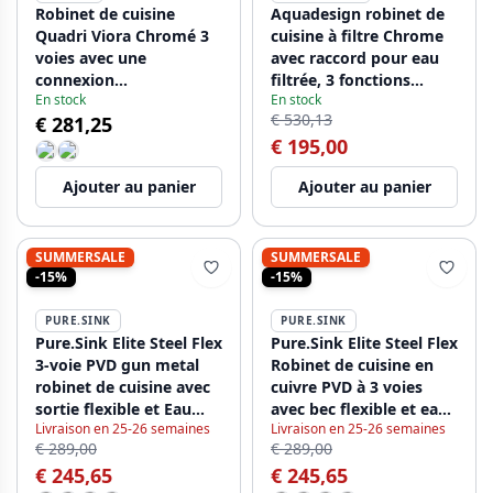
Robinet de cuisine
Aquadesign robinet de
Quadri Viora Chromé 3
cuisine à filtre Chrome
voies avec une
avec raccord pour eau
connexion
filtrée, 3 fonctions
En stock
En stock
supplémentaire pour
1208958194
€ 530,13
€ 281,25
l'eau filtrée 1208971405
€ 195,00
Ajouter au panier
Ajouter au panier
SUMMERSALE
SUMMERSALE
-15%
-15%
PURE.SINK
PURE.SINK
Pure.Sink Elite Steel Flex
Pure.Sink Elite Steel Flex
3-voie PVD gun metal
Robinet de cuisine en
robinet de cuisine avec
cuivre PVD à 3 voies
sortie flexible et Eau
avec bec flexible et eau
Livraison en 25-26 semaines
Livraison en 25-26 semaines
Filtrée PS8110-61
filtrée PS8110-62
€ 289,00
€ 289,00
€ 245,65
€ 245,65