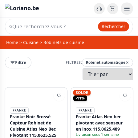
Rechercher
Home
>
Cuisine
>
Robinets de cuisine
Filtre
FILTRES:
Robinet automatique
SOLDE
-11%
FRANKE
FRANKE
Franke Noir Brossé
Franke Atlas Neo bec
Capteur Robinet de
pivotant avec senseur
Cuisine Atlas Neo Bec
en inox 115.0625.489
Livraison sous 1 semaine
Pivotant 115.0625.525