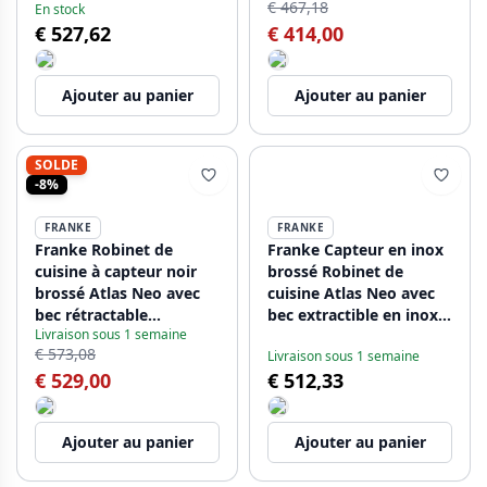
€ 467,18
En stock
€ 527,62
€ 414,00
Ajouter au panier
Ajouter au panier
SOLDE
-8%
FRANKE
FRANKE
Franke Robinet de
Franke Capteur en inox
cuisine à capteur noir
brossé Robinet de
brossé Atlas Neo avec
cuisine Atlas Neo avec
bec rétractable
bec extractible en inox
Livraison sous 1 semaine
115.0625.527
115.0625.523
€ 573,08
Livraison sous 1 semaine
€ 529,00
€ 512,33
Ajouter au panier
Ajouter au panier