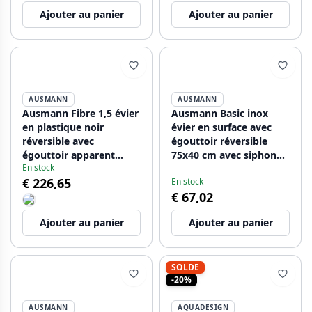
Ajouter au panier
Ajouter au panier
AUSMANN
AUSMANN
Ausmann Fibre 1,5 évier
Ausmann Basic inox
en plastique noir
évier en surface avec
réversible avec
égouttoir réversible
égouttoir apparent
75x40 cm avec siphon
En stock
100x50 cm 1208956783
1208956996
€ 226,65
En stock
€ 67,02
Ajouter au panier
Ajouter au panier
SOLDE
-20%
AUSMANN
AQUADESIGN