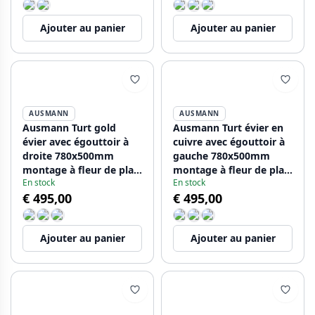
Ajouter au panier
Ajouter au panier
AUSMANN
AUSMANN
Ausmann Turt gold
Ausmann Turt évier en
évier avec égouttoir à
cuivre avec égouttoir à
droite 780x500mm
gauche 780x500mm
montage à fleur de plan
montage à fleur de plan
En stock
En stock
de travail ou en surface
de travail ou en surface
€ 495,00
€ 495,00
1208956952
1208956955
Ajouter au panier
Ajouter au panier