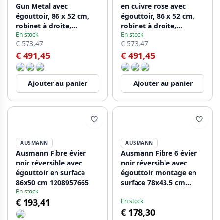
Gun Metal avec
en cuivre rose avec
égouttoir, 86 x 52 cm,
égouttoir, 86 x 52 cm,
robinet à droite,
robinet à droite,
En stock
En stock
PCM5086RT-61
PEX5086RT-62
€ 573,47
€ 573,47
€ 491,45
€ 491,45
Ajouter au panier
Ajouter au panier
AUSMANN
AUSMANN
Ausmann Fibre évier
Ausmann Fibre 6 évier
noir réversible avec
noir réversible avec
égouttoir en surface
égouttoir montage en
86x50 cm 1208957665
surface 78x43.5 cm
En stock
1208957670
€ 193,41
En stock
€ 178,30