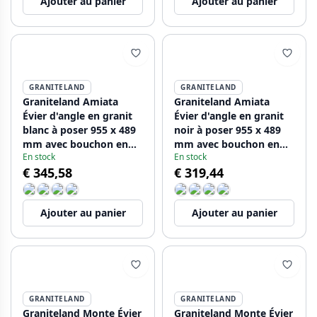
Ajouter au panier
Ajouter au panier
GRANITELAND
GRANITELAND
Graniteland Amiata
Graniteland Amiata
Évier d'angle en granit
Évier d'angle en granit
blanc à poser 955 x 489
noir à poser 955 x 489
mm avec bouchon en
mm avec bouchon en
En stock
En stock
acier inoxydable
acier inoxydable
€ 345,58
€ 319,44
1208970622
1208971120
Ajouter au panier
Ajouter au panier
GRANITELAND
GRANITELAND
Graniteland Monte Évier
Graniteland Monte Évier