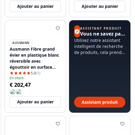
Ajouter au panier
Ajouter au panier
ASSISTANT PRODUIT
🧭
Vous ne savez pas par où commencer ?
Utilisez notre assistant
AUSMANN
intelligent de recherche
Ausmann Fibre grand
de produits, cela prend
évier en plastique blanc
moins de 60 secondes.
réversible avec
égouttoir en surface
86x50 cm 1208956782
5.0
(1)
En stock
€ 202,47
Ajouter au panier
Assistant produit