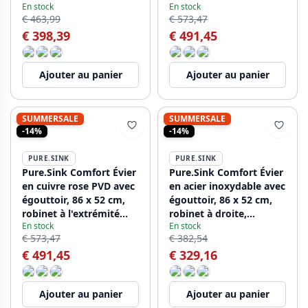
En stock
En stock
gauche, PCM5086LT-02
PCM5086LT-60
€ 463,99
€ 573,47
€ 398,39
€ 491,45
Ajouter au panier
Ajouter au panier
SUMMERSALE
SUMMERSALE
-14%
-14%
PURE.SINK
PURE.SINK
Pure.Sink Comfort Évier
Pure.Sink Comfort Évier
en cuivre rose PVD avec
en acier inoxydable avec
égouttoir, 86 x 52 cm,
égouttoir, 86 x 52 cm,
robinet à l'extrémité
robinet à droite,
En stock
En stock
gauche, PCM5086LT-62
PCM5086RT-02
€ 573,47
€ 382,54
€ 491,45
€ 329,16
Ajouter au panier
Ajouter au panier