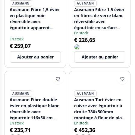
AUSMANN
AUSMANN
Ausmann Fibre 1,5 évier
Ausmann Fibre 1.5 évier
en plastique noir
en fibres de verre blanc
réversible avec
réversible avec
égouttoir apparent
égouttoir en surface
En stock
100x50 cm avec
100x50 cm 1208956786
€ 226,65
En stock
bouchon noir
€ 259,07
1208956784
Ajouter au panier
Ajouter au panier
AUSMANN
AUSMANN
Ausmann Fibre double
Ausmann Turt évier en
évier en plastique blanc
cuivre avec égouttoir à
réversible avec
droite 780x500mm
égouttoir 116x50 cm
montage à fleur de plan
En stock
En stock
1208956794
de travail ou en surface
€ 235,71
€ 452,36
1208956943