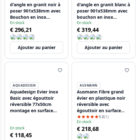
d'angle en granit noir à
d'angle en granit blanc à
poser 901x538mm avec
poser 901x538mm avec
Bouchon en inox
bouchon en inox
En stock
En stock
1208971413
1208971415
€ 296,21
€ 319,44
Ajouter au panier
Ajouter au panier
AQUADESIGN
AUSMANN
Aquadesign Evier inox
Ausmann Fibre grand
Basic avec égouttoir
évier en plastique noir
réversible 77x50cm
réversible avec
montage en surface
égouttoir en surface
1208956287
86x50 cm 1208956781
5.0
(1)
En stock
€ 218,68
En stock
€ 118,45