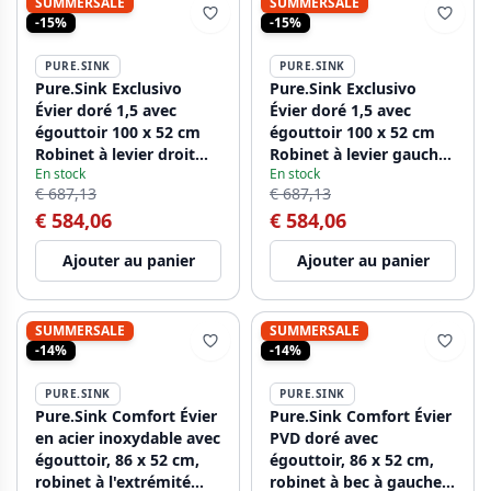
SUMMERSALE
SUMMERSALE
-15%
-15%
PURE.SINK
PURE.SINK
Pure.Sink Exclusivo
Pure.Sink Exclusivo
Évier doré 1,5 avec
Évier doré 1,5 avec
égouttoir 100 x 52 cm
égouttoir 100 x 52 cm
Robinet à levier droit
Robinet à levier gauche
En stock
En stock
PEX3418100RT-60
PEX3418100LT-60
€ 687,13
€ 687,13
€ 584,06
€ 584,06
Ajouter au panier
Ajouter au panier
SUMMERSALE
SUMMERSALE
-14%
-14%
PURE.SINK
PURE.SINK
Pure.Sink Comfort Évier
Pure.Sink Comfort Évier
en acier inoxydable avec
PVD doré avec
égouttoir, 86 x 52 cm,
égouttoir, 86 x 52 cm,
robinet à l'extrémité
robinet à bec à gauche,