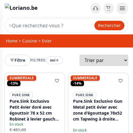
Rechercher
Home
>
Cuisine
>
Evier
Filtre
FILTRES:
oui
SUMMERSALE
SUMMERSALE
-13%
-14%
PURE.SINK
PURE.SINK
Pure.Sink Exclusivo
Pure.Sink Exclusivo Gun
Petit évier doré avec
Metal petit évier avec
égouttoir 78 x 52 cm
zone d'égouttage 78x52
Robinet à levier gauche
cm Tapwing à droite
En stock
PEX3478LT-60
PEX3478RT-61
€ 481,00
En stock