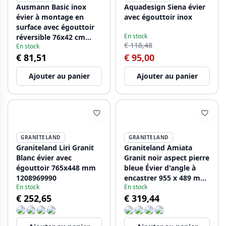
Ausmann Basic inox
Aquadesign Siena évier
évier à montage en
avec égouttoir inox
surface avec égouttoir
En stock
réversible 76x42 cm
€ 118,48
En stock
avec siphon 1208956978
€ 81,51
€ 95,00
Ajouter au panier
Ajouter au panier
GRANITELAND
GRANITELAND
Graniteland Liri Granit
Graniteland Amiata
Blanc évier avec
Granit noir aspect pierre
égouttoir 765x448 mm
bleue Évier d'angle à
1208969990
encastrer 955 x 489 mm
En stock
En stock
avec bouchon en acier
€ 252,65
€ 319,44
inoxydable 1208970620