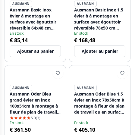
AUSMANN
AUSMANN
Ausmann Basic inox
Ausmann Basic inox 1.5
évier à montage en
évier à à montage en
surface avec égouttoir
surface avec égouttoir
réversible 64x48 cm
réversible 78x50 cm
En stock
En stock
avec siphon 1208956968
avec siphon
€ 85,14
€ 168,48
Ajouter au panier
Ajouter au panier
AUSMANN
AUSMANN
Ausmann Oder Bleu
Ausmann Oder Blue 1.5
grand évier en inox
évier en inox 78x50cm à
100x51cm à montage à
montage à fleur de plan
fleur de plan de travail
de travail ou en surface
ou en surface avec
avec égouttoir
5.0
(3)
En stock
En stock
égouttoir 1208957124
1208957125
€ 361,50
€ 405,10