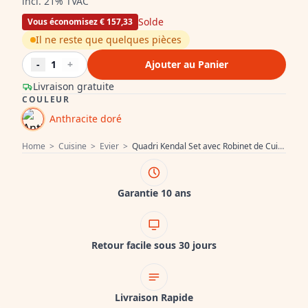
incl. 21% TVAC
Solde
Vous économisez € 157,33
Il ne reste que quelques pièces
-
1
+
Ajouter au Panier
Livraison gratuite
COULEUR
Anthracite doré
Home
>
Cuisine
>
Evier
>
Quadri Kendal Set avec Robinet de Cuisine, Distributeur de Liquide et Évier en Granit Anthracite Doré 60x44 cm avec Égouttoir et Bonde Dorée et Trop-Plein - 1208967843
Garantie 10 ans
Retour facile sous 30 jours
Livraison Rapide