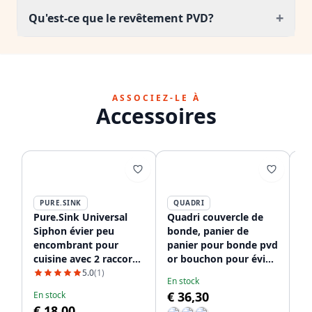
+
Qu'est-ce que le revêtement PVD?
ASSOCIEZ-LE À
Accessoires
PURE.SINK
QUADRI
Pure.Sink Universal
Quadri couvercle de
Qu
Siphon évier peu
bonde, panier de
ne
encombrant pour
panier pour bonde pvd
en
cuisine avec 2 raccords
or bouchon pour évier
25
pour lave-vaisselle
11,5cm 1208956040
5.0
(1)
En stock
No
WSTSSI-32
€ 36,30
En stock
11
€ 18,00
€