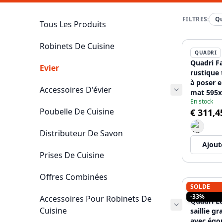
FILTRES:
Q
Tous Les Produits
Robinets De Cuisine
QUADRI
Quadri F
Evier
rustique 
à poser e
Accessoires D'évier
mat 595
En stock
12089572
Poubelle De Cuisine
€ 311,4
Distributeur De Savon
Ajout
Prises De Cuisine
Offres Combinées
SOLDE
QUADRI
-33%
Accessoires Pour Robinets De
Quadri L
Cuisine
saillie gr
avec égo