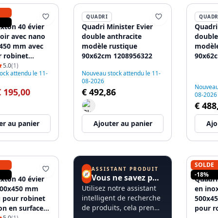
QUADRI
QUADR
xton 40 évier
Quadri Minister Evier
Quadri
noir avec nano
double anthracite
double
x450 mm avec
modèle rustique
modèle
r robinet
90x62cm 1208956322
90x62c
en surface
pour b
5.0
(1)
ck attendu le 11-
Nouveau stock attendu le 11-
80
120895
08-2026
Nouveau 
€ 195,00
€ 492,86
08-2026
€ 488
er au panier
Ajouter au panier
Ajo
SOLDE
ASSISTANT PRODUIT
QUADR
🧭
-18%
Vous ne savez pas par où commencer ?
xton 40 évier
Quadri
Utilisez notre assistant
400x450 mm
en ino
intelligent de recherche
u pour robinet
500x45
de produits, cela prend
ion en surface
pour r
moins de 60 secondes.
79
en sur
5.0
(1)