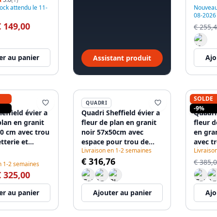
ck attendu le 11-
Nouveau 
08-2026
€ 149,00
€ 255,
er au panier
Ajo
Assistant produit
SOLDE
QUADRI
QUADR
-9%
effield évier à
Quadri Sheffield évier à
Quadri 
plan en granit
fleur de plan en granit
fleur d
50 cm avec trou
noir 57x50cm avec
en gra
tterie et
espace pour trou de
avec t
Livraison en 1-2 semaines
Livraiso
our bonde noir
robinet et bouchon en
robinet
€ 316,76
76
cuivre 1208956115
pour b
€ 385,
n 1-2 semaines
120895
€ 325,00
er au panier
Ajouter au panier
Ajo