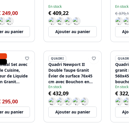
1208967325
120896
En stock
En stock
€ 249,00
€ 409,22
€ 379,
er au panier
Ajouter au panier
Ajo
QUADRI
QUADR
endal Set avec
Quadri Newport II
Quadri
e Cuisine,
Double Taupe Granit
granit
eur de Liquide
Évier de surface 76x45
560x4
en Granit
cm avec Bouchon en
boucho
En stock
En stock
te Doré 60x44
cuivre 1208971362
chapea
€ 432,09
€ 322
Égouttoir et
120897
rée et Trop-
€ 295,00
208967843
er au panier
Ajouter au panier
Ajo