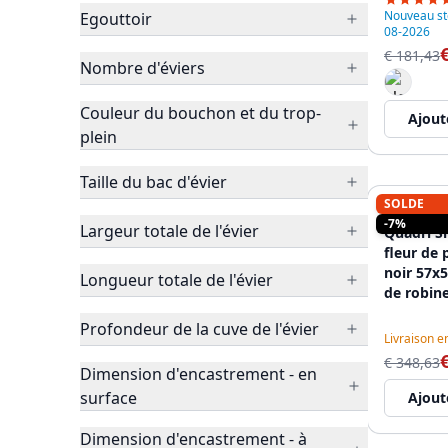
Nouveau sto
Egouttoir
08-2026
€ 181,43
Nombre d'éviers
Couleur du bouchon et du trop-
Ajout
plein
Taille du bac d'évier
SOLDE
QUADRI
-7%
Largeur totale de l'évier
Quadri Sh
fleur de 
noir 57x
Longueur totale de l'évier
de robine
panier p
Profondeur de la cuve de l'évier
12089560
Livraison e
€ 348,63
Dimension d'encastrement - en
surface
Ajout
Dimension d'encastrement - à