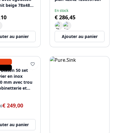
nit beige 78x48
En stock
ible 1208957878
,10
€ 286,45
uter au panier
Ajouter au panier
I
 Dixton 50 set
vier en inox
0 mm avec trou
obinetterie et
t de cuisine en
istol.
€ 249,00
96
uter au panier