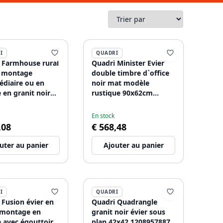
I
QUADRI
 Farmhouse rural
Quadri Minister Evier
à montage
double timbre d`office
édiaire ou en
noir mat modèle
 en granit noir
rustique 90x62cm
95x540mm
1208957210
7208
En stock
,08
€ 568,48
uter au panier
Ajouter au panier
I
QUADRI
 Fusion évier en
Quadri Quadrangle
 montage en
granit noir évier sous
e avec égouttoir
plan 42x42 1208957887