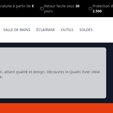
gratuite à partir de
€
Retour facile sous
30
Protection d
jours
2.500
SALLE DE BAINS
ÉCLAIRAGE
OUTILS
SOLDES
 alliant qualité et design. Découvrez le Quadri Evier idéal
e.