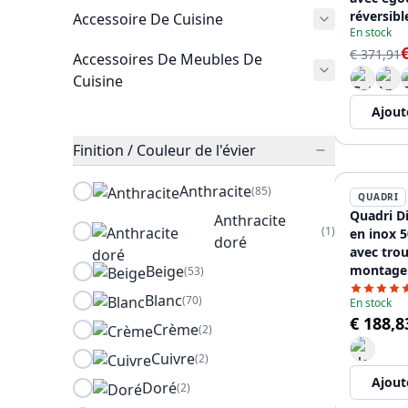
réversib
Accessoire De Cuisine
En stock
avec bon
12089573
€ 371,91
Accessoires De Meubles De
Cuisine
Ajout
Finition / Couleur de l'évier
Anthracite
(85)
QUADRI
Quadri Di
Anthracite
(1)
en inox 
doré
avec tro
Beige
montage 
(53)
12089670
Blanc
(70)
En stock
€ 188,8
Crème
(2)
Cuivre
(2)
Ajout
Doré
(2)