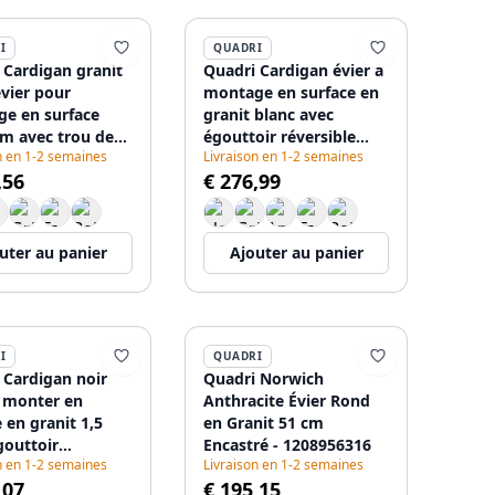
I
QUADRI
 Cardigan granit
Quadri Cardigan évier à
évier pour
montage en surface en
e en surface
granit blanc avec
m avec trou de
égouttoir réversible
n en 1-2 semaines
Livraison en 1-2 semaines
tterie 1208956306
78x50cm 1208956310
,56
€ 276,99
uter au panier
Ajouter au panier
I
QUADRI
 Cardigan noir
Quadri Norwich
à monter en
Anthracite Évier Rond
 en granit 1,5
en Granit 51 cm
gouttoir
Encastré - 1208956316
n en 1-2 semaines
Livraison en 1-2 semaines
ible 78x50cm avec
,07
€ 195,15
 pour bonde noir