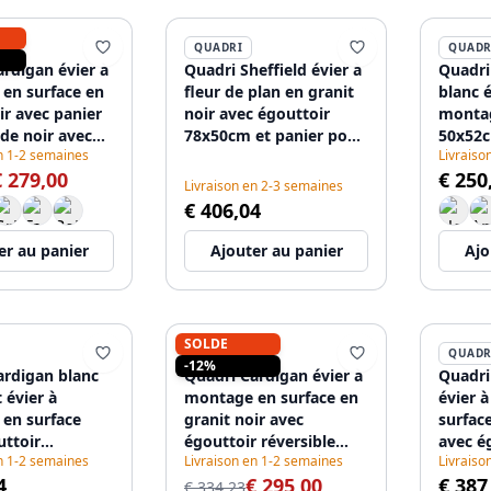
QUADRI
QUADR
rdigan évier à
Quadri Sheffield évier à
Quadri
en surface en
fleur de plan en granit
blanc 
ir avec panier
noir avec égouttoir
montag
de noir avec
78x50cm et panier pour
50x52c
n 1-2 semaines
Livraiso
 réversible
bonde noir
robine
€ 279,00
€ 250
 1208956163
Livraison en 2-3 semaines
€ 406,04
er au panier
Ajouter au panier
Ajo
SOLDE
QUADRI
QUADR
-12%
ardigan blanc
Quadri Cardigan évier à
Quadri
t évier à
montage en surface en
évier 
en surface
granit noir avec
surface
uttoir
égouttoir réversible
avec é
n 1-2 semaines
Livraison en 1-2 semaines
Livraiso
le 78x50cm
78x50cm avec panier
révers
4
€ 295,00
€ 387
12
pour bonde noir
panier
€ 334,23