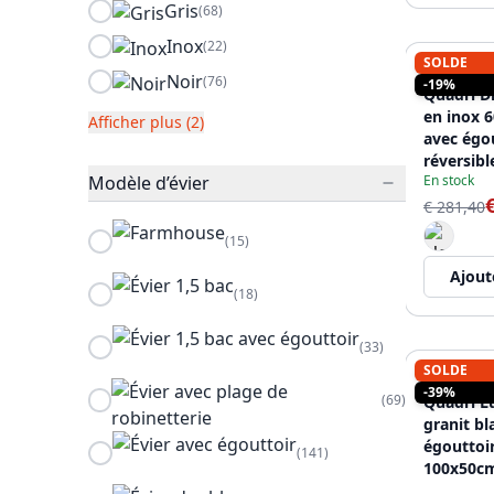
Gris
(68)
Inox
(22)
SOLDE
QUADRI
Noir
(76)
-19%
Quadri Di
en inox 
Afficher plus (2)
avec égo
réversib
Modèle d’évier
En stock
€ 281,40
(15)
Ajout
(18)
(33)
SOLDE
QUADRI
-39%
(69)
Quadri L
granit bl
égouttoir
(141)
100x50cm
en cuivr