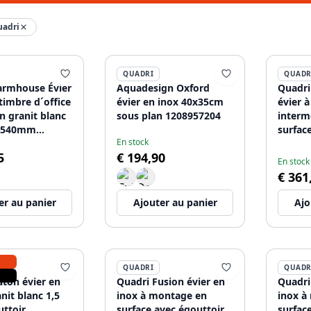
uadri
QUADRI
QUADR
armhouse Évier
Aquadesign Oxford
Quadri
timbre d´office
évier en inox 40x35cm
évier 
n granit blanc
sous plan 1208957204
interm
x540mm
surface
En stock
09
mat 5
5
€ 194,90
120895
En stock
€ 361
er au panier
Ajouter au panier
Ajo
QUADRI
QUADR
uton évier en
Quadri Fusion évier en
Quadri
anit blanc 1,5
inox à montage en
inox à
uttoir
surface avec égouttoir
surfac