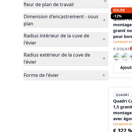
fleur de plan de travail
SOLDE
QUADRI
Dimension d'encastrement - sous
-12%
Quadri Ca
plan
montage 
granit no
Radius intérieur de la cuve de
pour bon
Livraison e
l'évier
égouttoir
62x50cm
€ 316,61
Radius extérieur de la cuve de
l'évier
Ajout
Forme de l'évier
QUADRI
Quadri C
1,5 grani
montage 
avec égo
Livraison e
réversib
€ 322,9
12089563