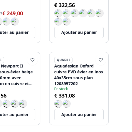
€ 322,56
7329
1208967451
€ 249,00
13
uter au panier
Ajouter au panier
I
QUADRI
 Newport II
Aquadesign Oxford
 sous-évier beige
cuivre PVD évier en inox
50mm avec
40x35cm sous plan
n en cuivre et
1208957202
En stock
u de décharge
,56
€ 331,08
1764
uter au panier
Ajouter au panier