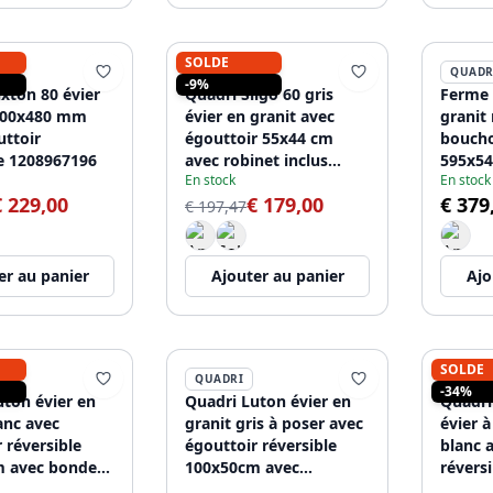
SOLDE
QUADRI
QUADR
-9%
xton 80 évier
Quadri Sligo 60 gris
Ferme 
600x480 mm
évier en granit avec
granit
uttoir
égouttoir 55x44 cm
bouch
le 1208967196
avec robinet inclus
595x5
En stock
En stock
1208967200
120896
€ 229,00
€ 179,00
€ 379
encast
€ 197,47
er au panier
Ajouter au panier
Ajo
SOLDE
QUADRI
QUADR
-34%
uton évier en
Quadri Luton évier en
Quadri
anc avec
granit gris à poser avec
évier à
 réversible
égouttoir réversible
blanc 
 avec bonde
100x50cm avec
révers
e 1208967318
bouchon doré
bonde 