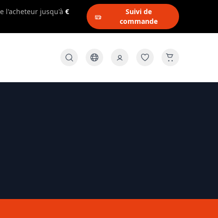
e l'acheteur jusqu'à
€
Suivi de
commande