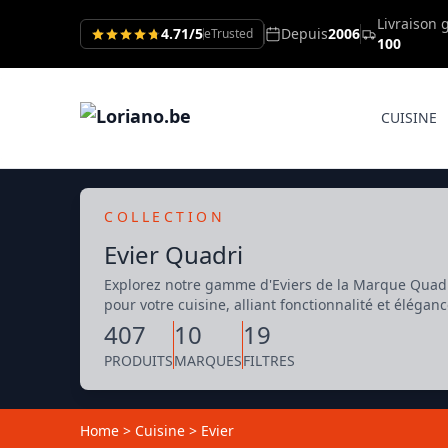
Livraison 
4.71/5
Depuis
2006
eTrusted
100
CUISINE
COLLECTION
Evier Quadri
Explorez notre gamme d'Eviers de la Marque Quadri,
pour votre cuisine, alliant fonctionnalité et éléganc
407
10
19
PRODUITS
MARQUES
FILTRES
Home
>
Cuisine
>
Evier