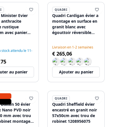
I
QUADRI
 Minister Evier
Quadri Cardigan évier à
 anthracite
montage en surface en
 rustique
granit blanc avec
m avec panier
égouttoir réversible
onde noir
62x50cm 1208956308
6326
Livraison en 1-2 semaines
stock attendu le 11-
€ 265,06
,75
uter au panier
Ajouter au panier
I
QUADRI
 Dixton 50 évier
Quadri Sheffield évier
x Nano PVD noir
encastré en granit noir
0 mm avec trou
57x50cm avec trou de
obinet montage
robinet 1208956075
face 1208967082