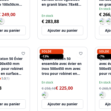
le 100x50cm
en granit blanc 78x48
en gra
En stock
de inox
réversible 1208957868
révers
€ 249,00
€ 266
30
En stock
€ 283,88
er au panier
Ajouter au panier
Ajo
SOLDE
SOLDE
QUADRI
QUADR
-13%
-7%
xton 50 Évier
Quadri Dixton 50
Quadri
500x450 mm
ensemble avec évier en
avec é
u pour robinet
inox 500x450 mm avec
500x45
en surface
trou pour robinet en
pour r
81
montage et robinet de
robine
5.0
(1)
En stock
En stock
cuisine en inox
inox Br
3
€ 225,00
Coventry
€ 258,18
€ 268,
er au panier
Ajouter au panier
Ajo