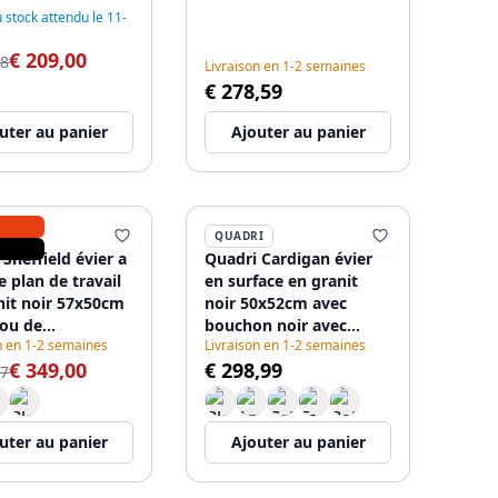
stock attendu le 11-
€ 209,00
48
Livraison en 1-2 semaines
€ 278,59
uter au panier
Ajouter au panier
I
QUADRI
Sheffield évier à
Quadri Cardigan évier
e plan de travail
en surface en granit
nit noir 57x50cm
noir 50x52cm avec
rou de
bouchon noir avec
n en 1-2 semaines
Livraison en 1-2 semaines
terie et panier
surface pour trou de
€ 349,00
€ 298,99
onde doré
robinetterie 1208956162
07
6116
uter au panier
Ajouter au panier