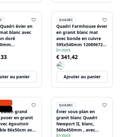
I
QUADRI
Quadri évier en
Quadri Farmhouse évier
 mat blanc avec
en granit blanc mat
on doré
avec bonde en cuivre
40mm
595x540mm 1208967265
En stock
7264, montage
pour installation
,33
€ 341,42
ré ou en surface
encastrée ou en surface
uter au panier
Ajouter au panier
I
QUADRI
 Luton grand
Évier sous-plan en
 poser en granit
granit blanc Quadri
avec égouttoir
Newport II, blanc,
ible 86x50cm avec
560x450mm , avec
En stock
dorée
bouchon doré