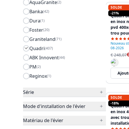
AquaGranite
(2)
SOLDE
QUADRI
Banka
(42)
-21%
Quadri Di
Dura
(1)
en inox 
pvd 400
Foster
(20)
trou pou
Graniteland
montage 
(71)
Nouveau sto
12089670
Quadri
08-2026
(407)
€ 248,07
ABK Innovent
(44)
PM
(2)
Ajout
Reginox
(1)
Série
SOLDE
QUADRI
-18%
Mode d'installation de l'évier
Quadri Di
en inox 
avec tro
Matériau de l'évier
installat
12089670