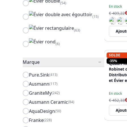
(54)
En stock
€ 409,22
(15)
(63)
Ajout
(6)
SOLDE
QUADRI
-35%
Marque
Quadri K
Robinet d
Pure.Sink
Distribut
(413)
et Évier 
Ausmann
(117)
Anthraci
cm avec 
GraniteMy
(242)
En stock
Bonde Do
€ 452,33
Ausmann Ceramic
(84)
Plein - 1
Ajout
AquaDesign
(50)
Franke
(228)