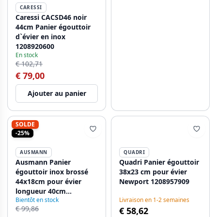
CARESSI
Caressi CACSD46 noir
44cm Panier égouttoir
d`évier en inox
1208920600
En stock
€ 102,71
€ 79,00
Ajouter au panier
SOLDE
-25%
AUSMANN
QUADRI
Ausmann Panier
Quadri Panier égouttoir
égouttoir inox brossé
38x23 cm pour évier
44x18cm pour évier
Newport 1208957909
longueur 40cm
Bientôt en stock
Livraison en 1-2 semaines
1208953722
€ 99,86
€ 58,62