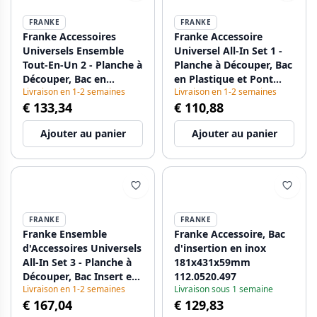
FRANKE
FRANKE
Franke Accessoires
Franke Accessoire
Universels Ensemble
Universel All-In Set 1 -
Tout-En-Un 2 - Planche à
Planche à Découper, Bac
Découper, Bac en
en Plastique et Pont
Livraison en 1-2 semaines
Livraison en 1-2 semaines
Plastique, Petit Bac en
Télescopique
€ 133,34
€ 110,88
Plastique et Pont
112.0655.481
Télescopique
Ajouter au panier
Ajouter au panier
112.0655.482
FRANKE
FRANKE
Franke Ensemble
Franke Accessoire, Bac
d'Accessoires Universels
d'insertion en inox
All-In Set 3 - Planche à
181x431x59mm
Découper, Bac Insert en
112.0520.497
Livraison en 1-2 semaines
Livraison sous 1 semaine
Plastique, Tapis
€ 167,04
€ 129,83
Égouttoir et Pont