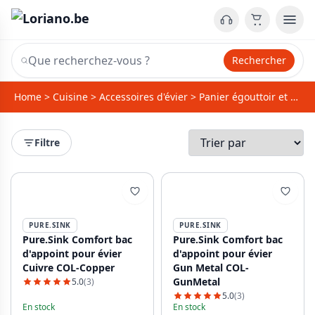
Rechercher
Home
>
Cuisine
>
Accessoires d'évier
>
Panier égouttoir et Passoire d`évier
Filtre
PURE.SINK
PURE.SINK
Pure.Sink Comfort bac
Pure.Sink Comfort bac
d'appoint pour évier
d'appoint pour évier
Cuivre COL-Copper
Gun Metal COL-
GunMetal
5.0
(3)
5.0
(3)
En stock
En stock