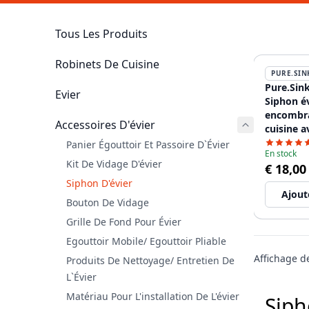
Tous Les Produits
Robinets De Cuisine
PURE.SIN
Pure.Sink
Evier
Siphon é
encombr
Accessoires D'évier
cuisine a
pour lave
Panier Égouttoir Et Passoire D`évier
En stock
WSTSSI-3
Kit De Vidage D'évier
€ 18,00
Siphon D'évier
Ajout
Bouton De Vidage
Grille De Fond Pour Évier
Egouttoir Mobile/ Egouttoir Pliable
Affichage 
Produits De Nettoyage/ Entretien De
L`évier
Matériau Pour L'installation De L'évier
Siph