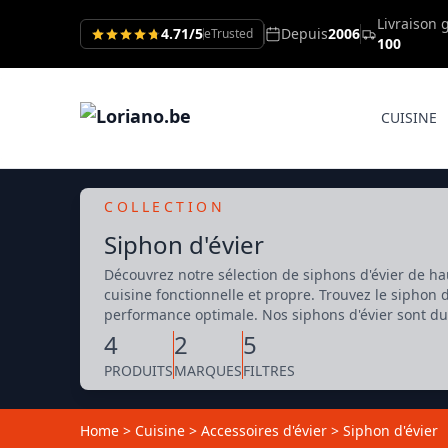
Livraison 
4.71/5
Depuis
2006
eTrusted
100
CUISINE
COLLECTION
Siphon d'évier
Découvrez notre sélection de siphons d'évier de hau
cuisine fonctionnelle et propre. Trouvez le siphon d'
performance optimale. Nos siphons d'évier sont dura
4
2
5
PRODUITS
MARQUES
FILTRES
Home
>
Cuisine
>
Accessoires d'évier
>
Siphon d'évier