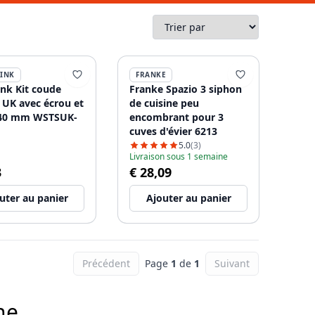
SINK
FRANKE
ink Kit coude
Franke Spazio 3 siphon
 UK avec écrou et
de cuisine peu
 40 mm WSTSUK-
encombrant pour 3
cuves d'évier 6213
5.0
(3)
Livraison sous 1 semaine
3
€ 28,09
uter au panier
Ajouter au panier
Précédent
Page
1
de
1
Suivant
ne