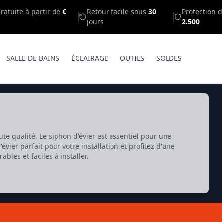
gratuite à partir de
€
Retour facile sous
30
Protection d
jours
2.500
SALLE DE BAINS
ÉCLAIRAGE
OUTILS
SOLDES
te qualité. Le siphon d'évier est essentiel pour une
évier parfait pour votre installation et profitez d'une
bles et faciles à installer.