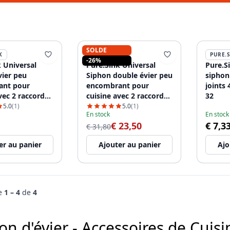
SOLDE
K
PURE.SINK
PURE.
-26%
 Universal
Pure.Sink Universal
Pure.S
vier peu
Siphon double évier peu
siphon
ant pour
encombrant pour
joints
vec 2 raccords
cuisine avec 2 raccords
32
-vaisselle
pour lave-vaisselle
5.0
(1)
5.0
(1)
En stock
En stock
2
WSTDSI-32
€ 23,50
€ 7,3
€ 31,80
er au panier
Ajouter au panier
Ajo
de
1 – 4
de
4
on d'évier - Accessoires de Cuisi