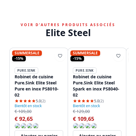
VOIR D’AUTRES PRODUITS ASSOCIÉS
Elite Steel
SUMMERSALE
SUMMERSALE
S
-15%
-15%
-1
PURE.SINK
PURE.SINK
P
Robinet de cuisine
Robinet de cuisine
Ro
Pure.Sink Elite Steel
Pure.Sink Elite Steel
Pu
Pure en inox PS8010-
Spark en inox PS8040-
Sp
02
02
be
02
5.0
(2)
5.0
(2)
Bientôt en stock
Bientôt en stock
Bi
€ 109,00
€ 129,00
€ 
€ 92,65
€ 109,65
€
Ajouter au panier
Ajouter au panier