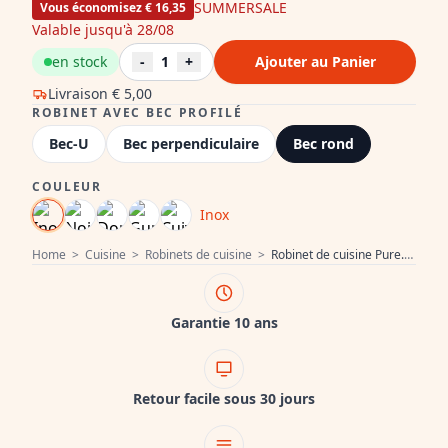
SUMMERSALE
Vous économisez € 16,35
Valable jusqu'à 28/08
en stock
-
1
+
Ajouter au Panier
Livraison
€ 5,00
ROBINET AVEC BEC PROFILÉ
Bec-U
Bec perpendiculaire
Bec rond
COULEUR
Inox
Home
>
Cuisine
>
Robinets de cuisine
>
Robinet de cuisine Pure.Sink Elite Steel Stream en inox PS8044-02
Garantie 10 ans
Retour facile sous 30 jours