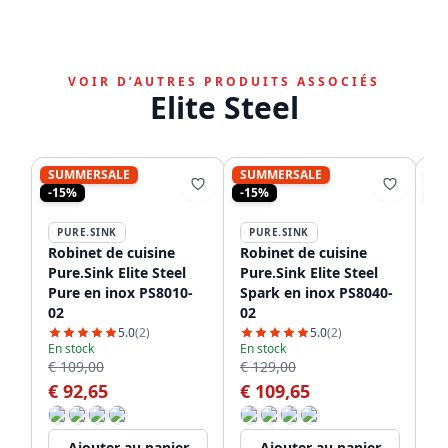
VOIR D’AUTRES PRODUITS ASSOCIÉS
Elite Steel
SUMMERSALE
SUMMERSALE
S
-15%
-15%
-1
PURE.SINK
PURE.SINK
P
Robinet de cuisine
Robinet de cuisine
Ro
Pure.Sink Elite Steel
Pure.Sink Elite Steel
Pu
Pure en inox PS8010-
Spark en inox PS8040-
Sp
02
02
be
02
5.0
(2)
5.0
(2)
En stock
En stock
En
€ 109,00
€ 129,00
€ 
€ 92,65
€ 109,65
€
Ajouter au panier
Ajouter au panier