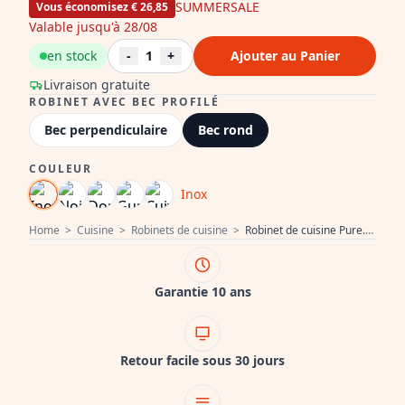
SUMMERSALE
Vous économisez € 26,85
Valable jusqu'à 28/08
en stock
-
1
+
Ajouter au Panier
Livraison gratuite
ROBINET AVEC BEC PROFILÉ
Bec perpendiculaire
Bec rond
COULEUR
Inox
Home
>
Cuisine
>
Robinets de cuisine
>
Robinet de cuisine Pure.Sink Elite Steel Stream-S en inox avec bec rétractable PS8045-02.
Garantie 10 ans
Retour facile sous 30 jours