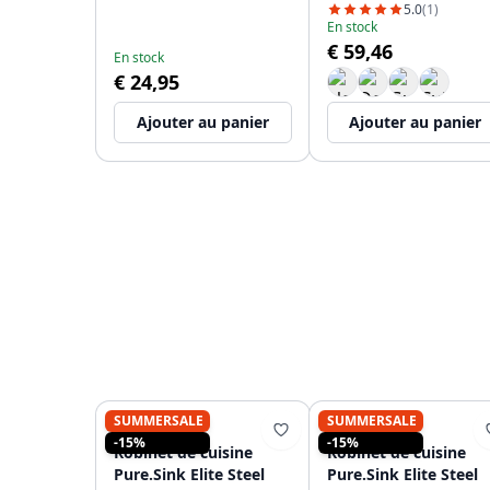
dessus PS9010-02
5.0
(1)
En stock
€ 59,46
En stock
€ 24,95
Ajouter au panier
Ajouter au panier
SUMMERSALE
SUMMERSALE
PURE.SINK
PURE.SINK
-15%
-15%
Robinet de cuisine
Robinet de cuisine
Pure.Sink Elite Steel
Pure.Sink Elite Steel