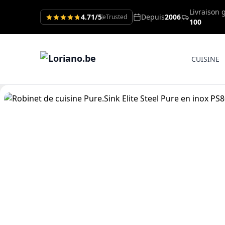
Livraison 
4.71/5
Depuis
2006
eTrusted
100
CUISINE