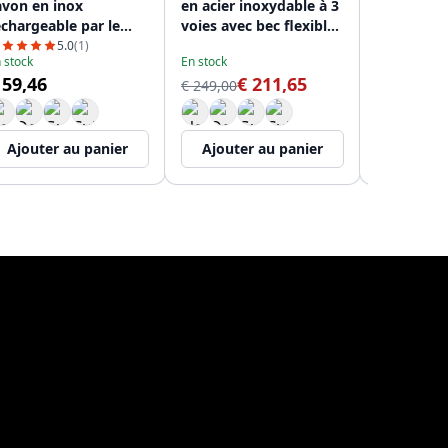
avon en inox
en acier inoxydable à 3
Robinet de
echargeable par le
voies avec bec flexible
Bec Retrac
essus PS9010-02
et eau filtrée PS8110-
Filtrée PS
5.0
(1)
 stock
En stock
En stock
02
 59,46
€ 211,65
€
€ 249,00
€ 209,00
Ajouter au panier
Ajouter au panier
Ajouter