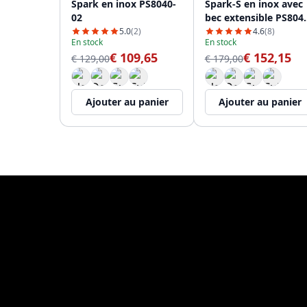
Spark en inox PS8040-
Spark-S en inox avec
02
bec extensible PS804
02
5.0
(2)
4.6
(8)
En stock
En stock
€ 109,65
€ 152,15
€ 129,00
€ 179,00
Ajouter au panier
Ajouter au panier