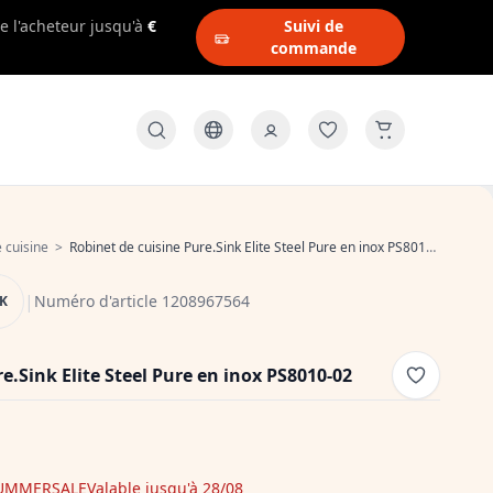
e l'acheteur jusqu'à
€
Suivi de
commande
 cuisine
>
Robinet de cuisine Pure.Sink Elite Steel Pure en inox PS8010-02
|
Numéro d'article 1208967564
NK
e.Sink Elite Steel Pure en inox PS8010-02
UMMERSALE
Valable jusqu'à 28/08