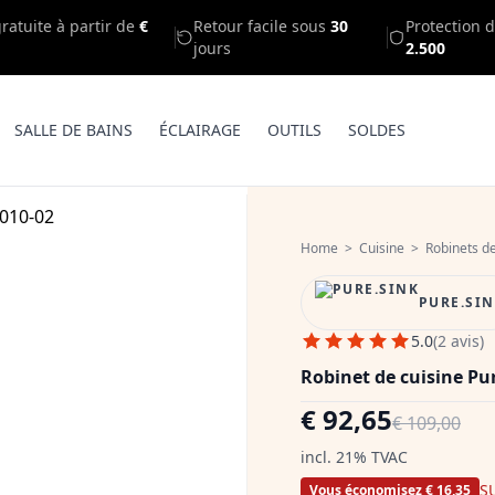
gratuite à partir de
€
Retour facile sous
30
Protection d
jours
2.500
SALLE DE BAINS
ÉCLAIRAGE
OUTILS
SOLDES
Home
>
Cuisine
>
Robinets de
PURE.SI
5.0
(2 avis)
Robinet de cuisine Pur
€ 92,65
€ 109,00
incl. 21% TVAC
S
Vous économisez € 16,35