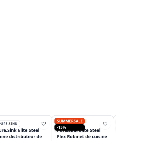
SUMMERSALE
SUMMERSA
PURE.SINK
PURE.SINK
PURE.SINK
-15%
-15%
re.Sink Elite Steel
Pure.Sink Elite Steel
Pure.Sink 
hine distributeur de
Flex Robinet de cuisine
Clear-S RV