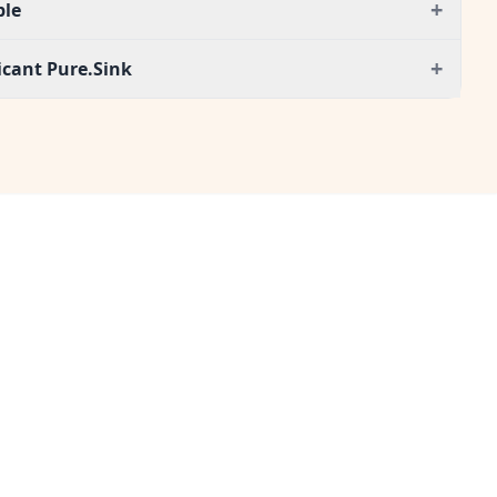
+
ble
+
icant Pure.Sink