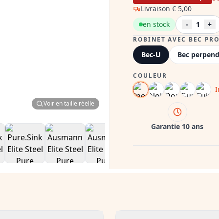
Livraison
€ 5,00
en stock
-
1
+
ROBINET AVEC BEC PRO
Bec-U
Bec perpend
COULEUR
I
Voir en taille réelle
Garantie 10 ans