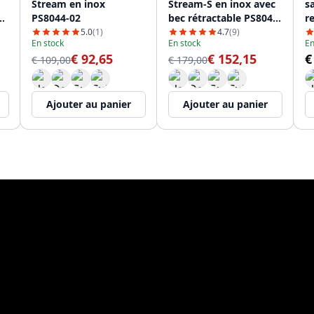
Stream en inox
Stream-S en inox avec
s
1-
PS8044-02
bec rétractable PS8045-
r
02.
d
5.0
(1)
4.7
(9)
En stock
En stock
En
€ 92,65
€ 152,15
€
€ 109,00
€ 179,00
Ajouter au panier
Ajouter au panier