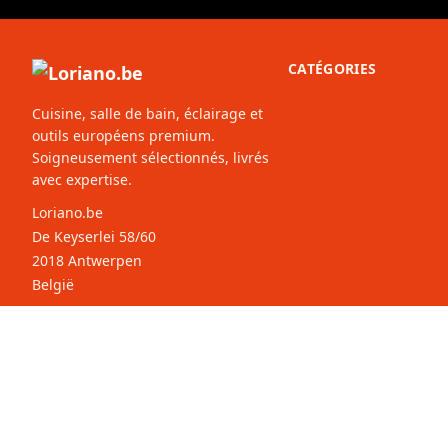
CATÉGORIES
Cuisine, salle de bain, éclairage et
outils européens premium.
Soigneusement sélectionnés, livrés
avec expertise.
Loriano.be
De Keyserlei 58/60
2018 Antwerpen
België
© 2026 Loriano.be. Tous droits
Sélectionnez votre
B
réservés.
pays: