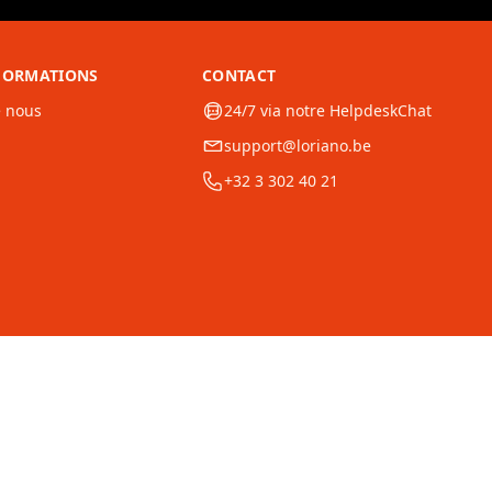
NFORMATIONS
CONTACT
e nous
24/7 via notre HelpdeskChat
support@loriano.be
+32 3 302 40 21