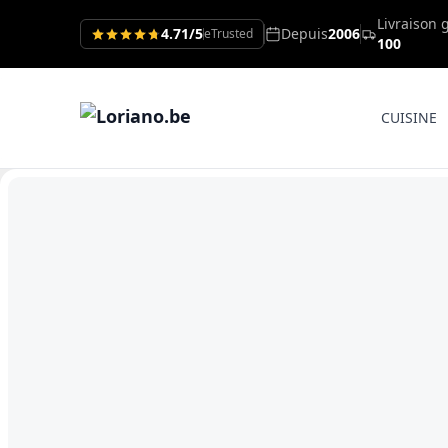
Livraison 
4.71/5
Depuis
2006
eTrusted
100
CUISINE