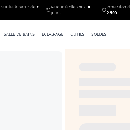
gratuite à partir de
€
Retour facile sous
30
Protection d
jours
2.500
SALLE DE BAINS
ÉCLAIRAGE
OUTILS
SOLDES