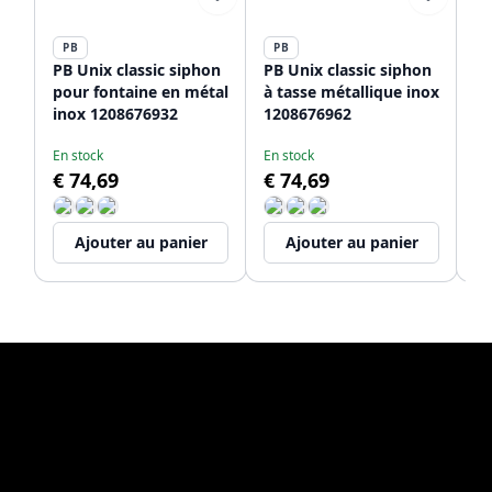
PB
PB
P
PB Unix classic siphon
PB Unix classic siphon
PB
pour fontaine en métal
à tasse métallique inox
av
inox 1208676932
1208676962
ba
au
En stock
En stock
Li
in
€ 74,69
€ 74,69
€
Ajouter au panier
Ajouter au panier