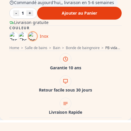
Commandé aujourd'hui,, livraison en 5-6 semaines
-
1
+
Ajouter au Panier
Livraison gratuite
COULEUR
Inox
Home
>
Salle de bains
>
Bain
>
Bonde de baingnoire
>
PB vidage de baignoire avec bouton rotatif sur le trop-plein pour baignoires encastrées 1208958381
Garantie 10 ans
Retour facile sous 30 jours
Livraison Rapide