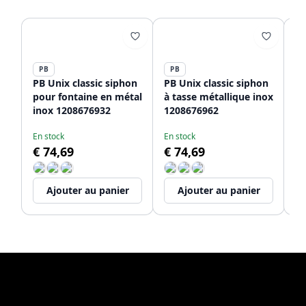
PB
PB
P
PB Unix classic siphon
PB Unix classic siphon
PB
pour fontaine en métal
à tasse métallique inox
av
inox 1208676932
1208676962
ba
au
En stock
En stock
Li
in
€ 74,69
€ 74,69
€
Ajouter au panier
Ajouter au panier