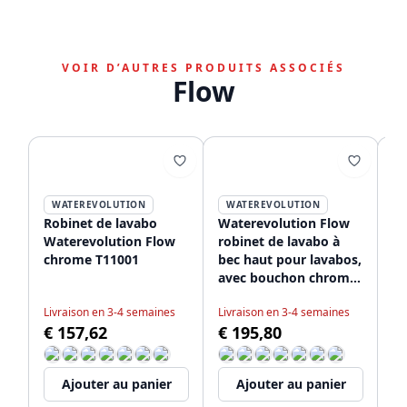
VOIR D’AUTRES PRODUITS ASSOCIÉS
Flow
WATEREVOLUTION
WATEREVOLUTION
Robinet de lavabo
Waterevolution Flow
Wa
Waterevolution Flow
robinet de lavabo à
Mi
chrome T11001
bec haut pour lavabos,
en
avec bouchon chromé
be
T11501
25
Livraison en 3-4 semaines
Livraison en 3-4 semaines
Li
€ 157,62
€ 195,80
€
Ajouter au panier
Ajouter au panier