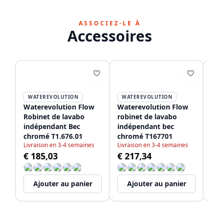
ASSOCIEZ-LE À
Accessoires
WATEREVOLUTION
WATEREVOLUTION
Waterevolution Flow
Waterevolution Flow
Wa
Robinet de lavabo
robinet de lavabo
ro
indépendant Bec
indépendant bec
po
chromé T1.676.01
chromé T167701
c
Livraison en 3-4 semaines
Livraison en 3-4 semaines
Li
€ 185,03
€ 217,34
€
Ajouter au panier
Ajouter au panier