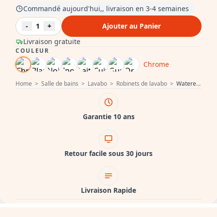
Commandé aujourd'hui,, livraison en 3-4 semaines
-
1
+
Ajouter au Panier
Livraison gratuite
COULEUR
Chrome
Home
>
Salle de bains
>
Lavabo
>
Robinets de lavabo
>
Waterevolution Flow senseur infrarouge pour lavabo encastré chrome sur secteur T118EE01
Garantie 10 ans
Retour facile sous 30 jours
Livraison Rapide