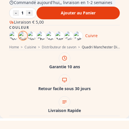
Commandé aujourd'hui,, livraison en 1-2 semaines
-
1
+
Ajouter au Panier
Livraison
€ 5,00
COULEUR
Cuivre
Home
>
Cuisine
>
Distributeur de savon
>
Quadri Manchester Distributeur de savon encastré PVD cuivre rechargeable par le haut 1208955931
Garantie 10 ans
Retour facile sous 30 jours
Livraison Rapide