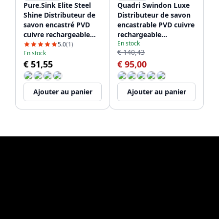
Pure.Sink Elite Steel
Quadri Swindon Luxe
Shine Distributeur de
Distributeur de savon
savon encastré PVD
encastrable PVD cuivre
cuivre rechargeable
rechargeable
En stock
par le haut PS9010-62
1208956047
5.0
(1)
€ 140,43
En stock
€ 51,55
€ 95,00
Ajouter au panier
Ajouter au panier