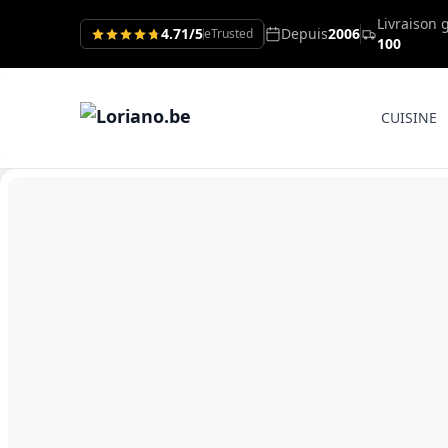
Livraison 
4.71/5
Depuis
2006
eTrusted
100
CUISINE