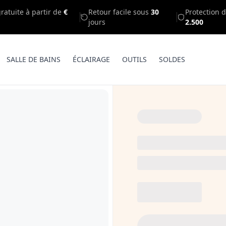
gratuite à partir de
€
Retour facile sous
30
Protection d
jours
2.500
SALLE DE BAINS
ÉCLAIRAGE
OUTILS
SOLDES