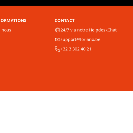
NFORMATIONS
CONTACT
e nous
24/7 via notre HelpdeskChat
support@loriano.be
+32 3 302 40 21