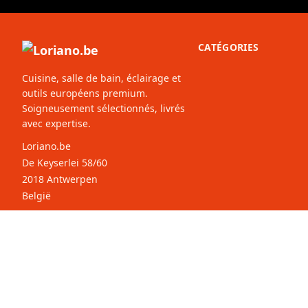
CATÉGORIES
Cuisine, salle de bain, éclairage et
outils européens premium.
Soigneusement sélectionnés, livrés
avec expertise.
Loriano.be
De Keyserlei 58/60
2018 Antwerpen
België
© 2026 Loriano.be. Tous droits
Sélectionnez votre
B
réservés.
pays: