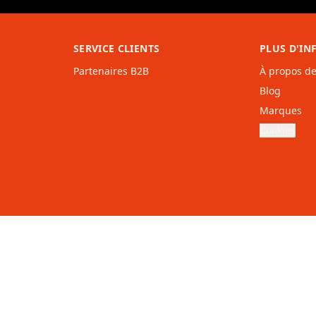
SERVICE CLIENTS
PLUS D'I
Partenaires B2B
À propos d
Blog
Marques
Cookies
elgië