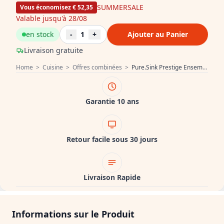
SUMMERSALE
Vous économisez € 52,35
Valable jusqu'à 28/08
en stock
-
1
+
Ajouter au Panier
Livraison gratuite
Home
>
Cuisine
>
Offres combinées
>
Pure.Sink Prestige Ensemble combiné évier en métal noir 50x40 cm avec robinet de cuisine en métal noir 1208970763
Garantie 10 ans
Retour facile sous 30 jours
Livraison Rapide
Informations sur le Produit