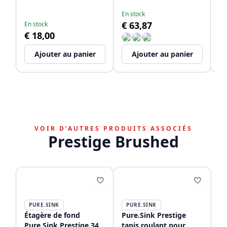
WSTSSI-32
de
En stock
En
€ 63,87
€
En stock
€ 18,00
Ajouter au panier
Ajouter au panier
VOIR D’AUTRES PRODUITS ASSOCIÉS
Prestige Brushed
PURE.SINK
PURE.SINK
Étagère de fond
Pure.Sink Prestige
Pure.Sink Prestige 34
tapis roulant pour