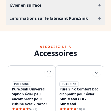
+
Évier en surface
+
Informations sur le fabricant Pure.Sink
ASSOCIEZ-LE À
Accessoires
PURE.SINK
PURE.SINK
P
Pure.Sink Universal
Pure.Sink Comfort bac
Di
Siphon évier peu
d'appoint pour évier
en
encombrant pour
Gun Metal COL-
El
cuisine avec 2 raccords
GunMetal
Gu
pour lave-vaisselle
re
5.0
(1)
5.0
(3)