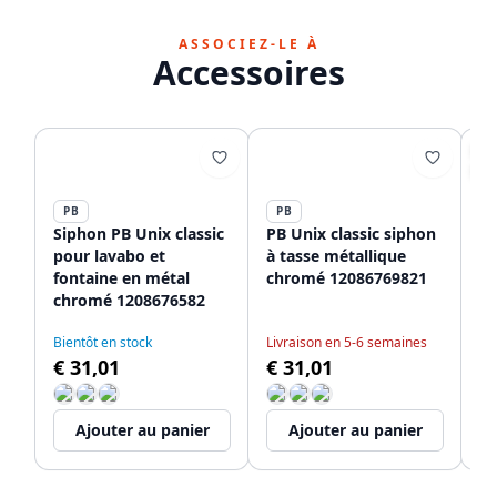
ASSOCIEZ-LE À
Accessoires
SO
-2
PB
PB
P
Siphon PB Unix classic
PB Unix classic siphon
PB
pour lavabo et
à tasse métallique
d'
fontaine en métal
chromé 12086769821
d'
chromé 1208676582
ro
En
ro
€ 
Bientôt en stock
Livraison en 5-6 semaines
ba
€ 31,01
€ 31,01
€
Ajouter au panier
Ajouter au panier