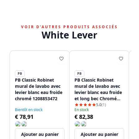
VOIR D’AUTRES PRODUITS ASSOCIÉS
White Lever
PB
PB
P
PB Classic Robinet
PB Classic Robinet
PB
mural de lavabo avec
mural de lavabo avec
la
levier blanc eau froide
levier blanc eau froide
bl
chromé 1208853472
et long bec Chromé
be
1208853612
12
5.0
(1)
No
Bientôt en stock
En stock
02
€ 78,91
€ 82,38
€
Ajouter au panier
Ajouter au panier