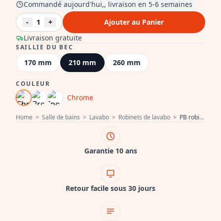
Commandé aujourd'hui,, livraison en 5-6 semaines
-
1
+
Ajouter au Panier
Livraison gratuite
SAILLIE DU BEC
170 mm
210 mm
260 mm
COULEUR
Chrome
Home
>
Salle de bains
>
Lavabo
>
Robinets de lavabo
>
PB robinet classique encastré pour montage mural avec poignées blanches, bec de 20 cm, Chrome 1208854352
Garantie 10 ans
Retour facile sous 30 jours