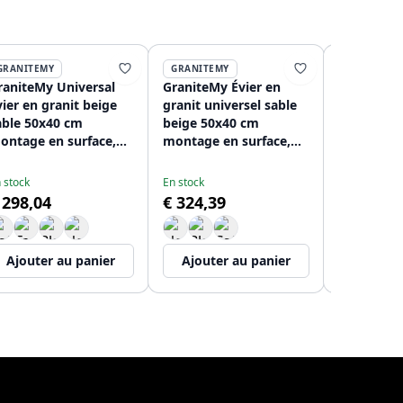
GRANITEMY
GRANITEMY
GRANITEM
raniteMy Universal
GraniteMy Évier en
GraniteMy
vier en granit beige
granit universel sable
universel 
able 50x40 cm
beige 50x40 cm
sable bei
ontage en surface,
montage en surface,
montage e
En stock
ous-plan et à fleur de
sous-plan et affleurant
sous-plan 
€ 245,57
lan avec bouchon en
avec bonde
avec bouc
 stock
En stock
uivre 1208967221
1208967222
120896723
 298,04
€ 324,39
Ajouter au panier
Ajouter au panier
Ajouter