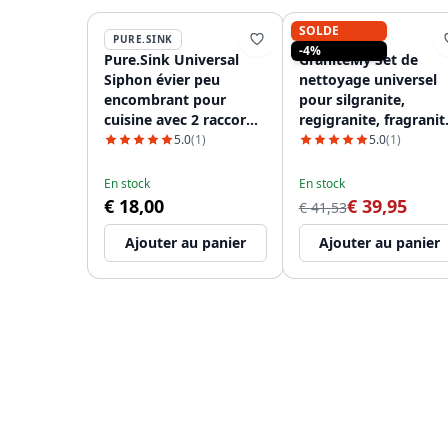
SOLDE
PURE.SINK
GRANITEMY
-4%
Pure.Sink Universal
GraniteMy Set de
Siphon évier peu
nettoyage universel
encombrant pour
pour silgranite,
cuisine avec 2 raccords
regigranite, fragranit
pour lave-vaisselle
et quartz 1208952866
5.0
(1)
5.0
(1)
WSTSSI-32
En stock
En stock
€ 18,00
€ 39,95
€ 41,53
Ajouter au panier
Ajouter au panier