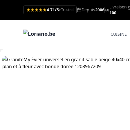
Livraison 
4.71/5
Depuis
2006
eTrusted
100
CUISINE