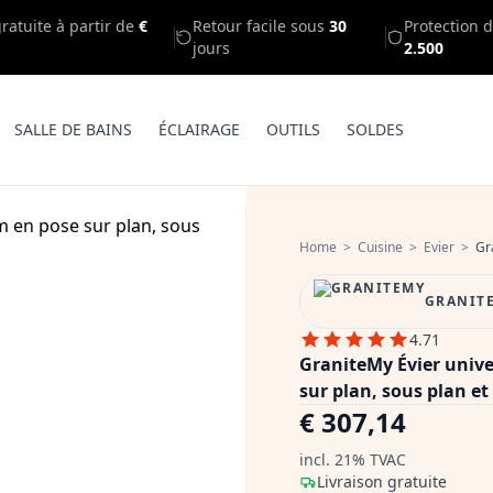
gratuite à partir de
€
Retour facile sous
30
Protection d
jours
2.500
SALLE DE BAINS
ÉCLAIRAGE
OUTILS
SOLDES
Home
>
Cuisine
>
Evier
>
Gran
GRANIT
4.71
GraniteMy Évier unive
sur plan, sous plan e
€ 307,14
incl. 21% TVAC
Livraison gratuite