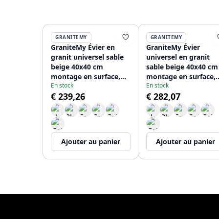
GRANITEMY
GRANITEMY
GraniteMy Évier en
GraniteMy Évier
granit universel sable
universel en granit
beige 40x40 cm
sable beige 40x40 cm
montage en surface,
montage en surface,
En stock
En stock
sous plan et affleurant
sous-plan et affleura
€ 239,26
€ 282,07
avec bouchon en inox
avec bouchon en
1208967208
cuivre 1208967210
Ajouter au panier
Ajouter au panier