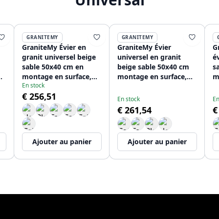
GRANITEMY
GRANITEMY
GraniteMy Évier en
GraniteMy Évier
G
granit universel beige
universel en granit
é
sable 50x40 cm en
beige sable 50x40 cm
s
montage en surface,
montage en surface,
m
En stock
nt
sous-plan et affleurant
sous-plan et encastré
s
€ 256,51
avec bouchon en inox
avec bouchon noir
p
En stock
En
1208967219
1208967220
c
€ 261,54
€
Ajouter au panier
Ajouter au panier