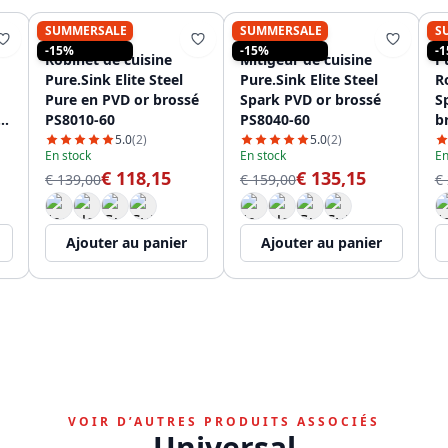
SUMMERSALE
SUMMERSALE
S
PURE.SINK
PURE.SINK
-15%
-15%
-
Robinet de cuisine
Mitigeur de cuisine
Pu
Pure.Sink Elite Steel
Pure.Sink Elite Steel
R
Pure en PVD or brossé
Spark PVD or brossé
S
e
PS8010-60
PS8040-60
b
e
5.0
(2)
5.0
(2)
En stock
En stock
En
€ 118,15
€ 135,15
€ 139,00
€ 159,00
€
Ajouter au panier
Ajouter au panier
VOIR D’AUTRES PRODUITS ASSOCIÉS
Universal