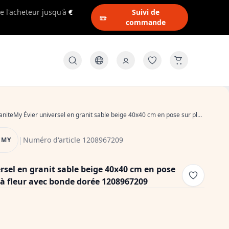
e l'acheteur jusqu'à
€
Suivi de
commande
iteMy Évier universel en granit sable beige 40x40 cm en pose sur plan, sous plan et à fleur avec bonde dorée 1208967209
|
Numéro d'article 1208967209
EMY
rsel en granit sable beige 40x40 cm en pose
t à fleur avec bonde dorée 1208967209