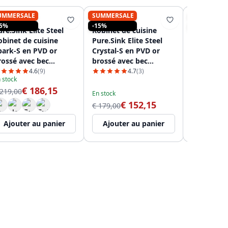
UMMERSALE
SUMMERSALE
SUMMERSA
PURE.SINK
PURE.SINK
PURE.SINK
15%
-15%
-15%
re.Sink Elite Steel
Robinet de cuisine
Robinet de
obinet de cuisine
Pure.Sink Elite Steel
Pure.Sink 
park-S en PVD or
Crystal-S en PVD or
Stream en
rossé avec bec
brossé avec bec
brossé PS
xtractible PS8041-60
extensible PS8050-60
4.6
(9)
4.7
(3)
 stock
En stock
€ 186,15
€
 219,00
€ 139,00
En stock
€ 152,15
€ 179,00
Ajouter au panier
Ajouter au panier
Ajouter