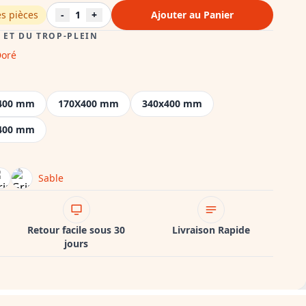
es pièces
-
1
+
Ajouter au Panier
ET DU TROP-PLEIN
oré
400 mm
170X400 mm
340x400 mm
400 mm
Sable
Retour facile sous 30
Livraison Rapide
jours