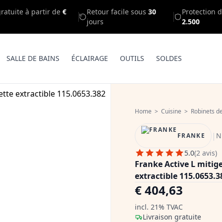
gratuite à partir de
€
Retour facile sous
30
Protection d
jours
2.500
SALLE DE BAINS
ÉCLAIRAGE
OUTILS
SOLDES
Home
>
Cuisine
>
Robinets de
|
N
FRANKE
5.0
(2 avis)
Franke Active L mitig
extractible 115.0653.3
€ 404,63
incl. 21% TVAC
Livraison gratuite