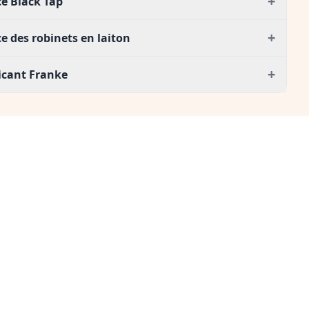
+
e Black Tap
+
e des robinets en laiton
+
ricant Franke