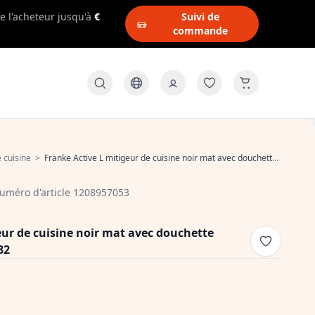
e l'acheteur jusqu'à
€
Suivi de
commande
 cuisine
>
Franke Active L mitigeur de cuisine noir mat avec douchette extractible 115.0653.382
uméro d'article 1208957053
eur de cuisine noir mat avec douchette
82