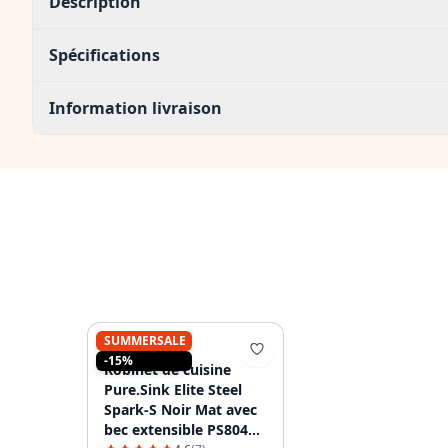
Description
Spécifications
Information livraison
SUMMERSALE
PURE.SINK
-15%
Robinet de cuisine
Pure.Sink Elite Steel
Spark-S Noir Mat avec
bec extensible PS8041-