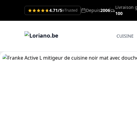
Livraison 
4.71/5
Depuis
2006
eTrusted
100
CUISINE