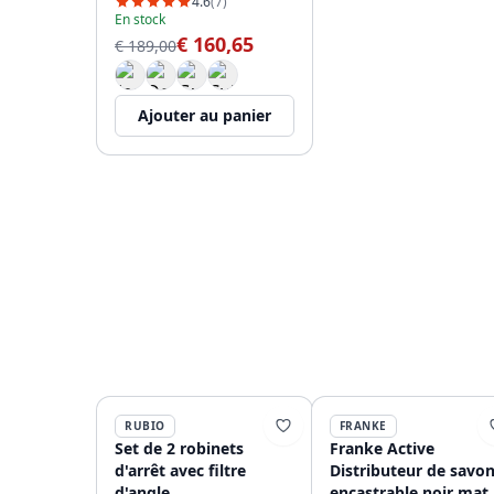
10
4.6
(7)
En stock
€ 160,65
€ 189,00
Ajouter au panier
RUBIO
FRANKE
Set de 2 robinets
Franke Active
d'arrêt avec filtre
Distributeur de savo
d'angle
encastrable noir mat