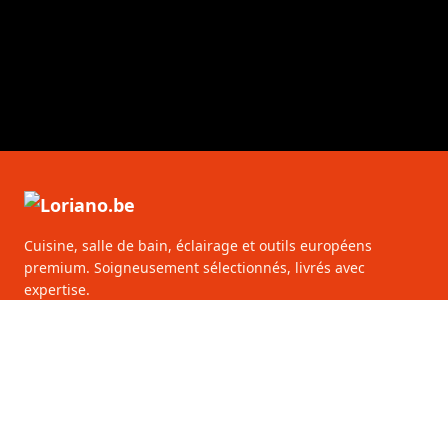
Cuisine, salle de bain, éclairage et outils européens
premium. Soigneusement sélectionnés, livrés avec
expertise.
Loriano.be
De Keyserlei 58/60
2018 Antwerpen
België