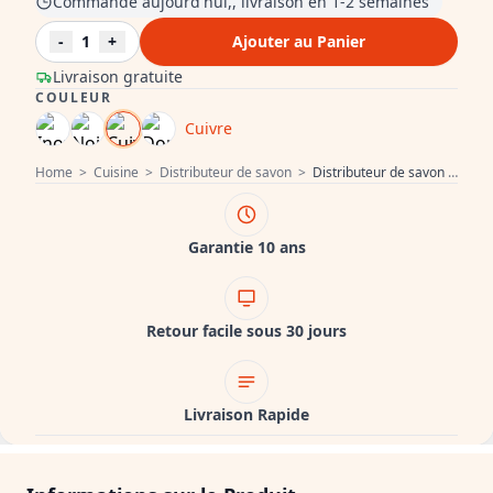
Commandé aujourd'hui,, livraison en 1-2 semaines
-
1
+
Ajouter au Panier
Livraison gratuite
COULEUR
Cuivre
Home
>
Cuisine
>
Distributeur de savon
>
Distributeur de savon encastrable Quadri Luxor en cuivre, rechargeable par le haut 1208967510
Garantie 10 ans
Retour facile sous 30 jours
Livraison Rapide