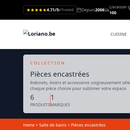
Livraison 
4.71/5
Depuis
2006
eTrusted
100
CUISINE
COLLECTION
Pièces encastrées
Robinets, éviers et accessoires soigneusement séle
chaque pièce choisie pour sublimer votre espace.
6
1
PRODUITS
MARQUES
Home
>
Salle de bains
>
Pièces encastrées