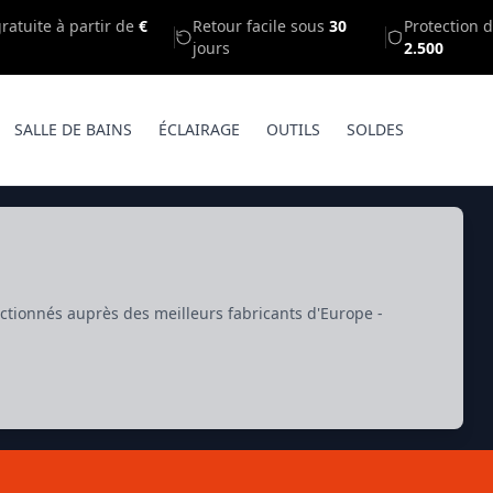
gratuite à partir de
€
Retour facile sous
30
Protection d
jours
2.500
SALLE DE BAINS
ÉCLAIRAGE
OUTILS
SOLDES
ctionnés auprès des meilleurs fabricants d'Europe -