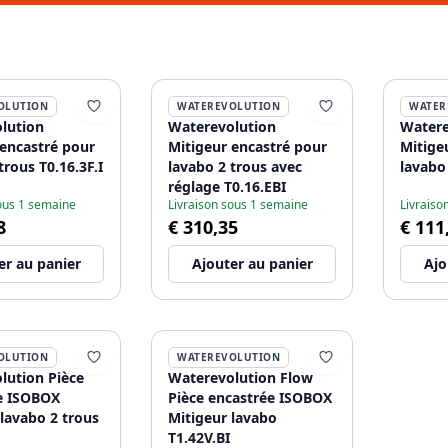
OLUTION
WATEREVOLUTION
WATER
lution
Waterevolution
Watere
 encastré pour
Mitigeur encastré pour
Mitige
trous T0.16.3F.I
lavabo 2 trous avec
lavabo
réglage T0.16.EBI
sous 1 semaine
Livraison sous 1 semaine
Livraiso
8
€ 310,35
€ 111
er au panier
Ajouter au panier
Ajo
OLUTION
WATEREVOLUTION
lution Pièce
Waterevolution Flow
e ISOBOX
Pièce encastrée ISOBOX
lavabo 2 trous
Mitigeur lavabo
T1.42V.BI