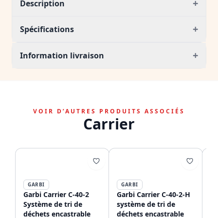
+
Description
+
Spécifications
+
Information livraison
VOIR D’AUTRES PRODUITS ASSOCIÉS
Carrier
GARBI
GARBI
G
Garbi Carrier C-40-2
Garbi Carrier C-40-2-H
Ga
Système de tri de
système de tri de
sy
déchets encastrable
déchets encastrable
dé