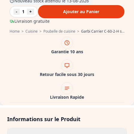
Nouveau stock attendu le 13-08-2026
-
1
+
Ajouter au Panier
Livraison gratuite
Home
>
Cuisine
>
Poubelle de cuisine
>
Garbi Carrier C-60-2-H système de déchets encastrable avec ses propres coulisses et 2 bacs à déchets 2 x 34 litres 1208957469
Garantie 10 ans
Retour facile sous 30 jours
Livraison Rapide
Informations sur le Produit