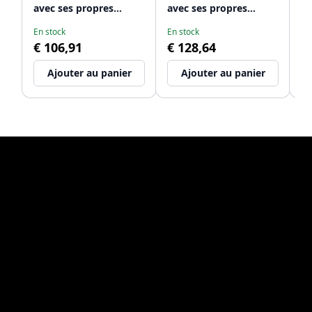
avec ses propres
avec ses propres
av
guides et 2 bacs à
glissières et 2 bacs à
gl
En stock
En stock
En
déchets 2 x 16 litres
déchets 2 x 20 litres
dé
€ 106,91
€ 128,64
€
1208957462
1208957463
li
Ajouter au panier
Ajouter au panier