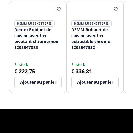
DEMM RUBINETTERIE
DEMM RUBINETTERIE
D
Demm Robinet de
DEMM Robinet de
D
cuisine avec bec
cuisine avec bec
cu
pivotant chrome/noir
extractible chrome
m
1208947023
1208947332
be
12
En stock
En stock
Li
€ 222,75
€ 336,81
€
Ajouter au panier
Ajouter au panier